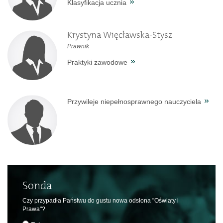
Klasyfikacja ucznia
Krystyna Więcławska-Stysz
Prawnik
Praktyki zawodowe
Przywileje niepełnosprawnego nauczyciela
Sonda
Czy przypadła Państwu do gustu nowa odsłona "Oświaty i
Prawa"?