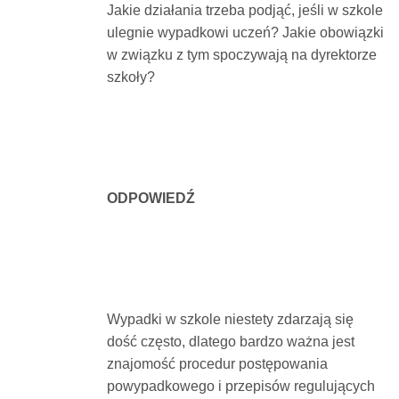
Jakie działania trzeba podjąć, jeśli w szkole
Dokumenty
ulegnie wypadkowi uczeń? Jakie obowiązki
w związku z tym spoczywają na dyrektorze
O
szkoły?
serwisie
Kontakt
ODPOWIEDŹ
Zaloguj
się
Wypadki w szkole niestety zdarzają się
dość często, dlatego bardzo ważna jest
znajomość procedur postępowania
powypadkowego i przepisów regulujących