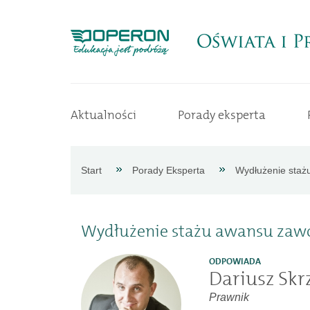
Strona
Aktualności
Porady eksperta
główna
Aktualności
Start
Porady Eksperta
Wydłużenie staż
Porady
Wydłużenie stażu awansu zawo
eksperta
ODPOWIADA
Dariusz Skr
Procedury
Prawnik