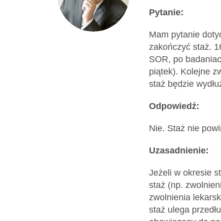
Dokumenty
Pytanie:
Mam pytanie doty
O
zakończyć staż. 
SOR, po badaniach
serwisie
piątek). Kolejne 
staż będzie wydłuż
Kontakt
Odpowiedź:
Nie. Staż nie powi
Zaloguj
Uzasadnienie:
się
Jeżeli w okresie 
staż (np. zwolnien
zwolnienia lekarsk
staż ulega przedłu