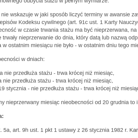
nownego odbycia stażu w pełnym wymiarze.
 nie wskazuje w jaki sposób liczyć terminy w awansie 
zepisów Kodeksu cywilnego (art. 91c ust. 1 Karty Nauczy
ecność w czasie trwania stażu ma być nieprzerwana, na
e trwały nieprzerwanie do dnia, który datą lub nazwą o
 w ostatnim miesiącu nie było - w ostatnim dniu tego mi
ecności w dniach:
a nie przedłuża stażu - trwa krócej niż miesiąc,
 nie przedłuża stażu - trwa krócej niż miesiąc,
19 stycznia - nie przedłuża stażu - trwa krócej niż miesią
my nieprzerwany miesiąc nieobecności od 20 grudnia to i
a:
st. 5a, art. 9h ust. 1 pkt 1 ustawy z 26 stycznia 1982 r. K