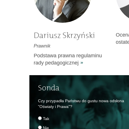
Dariusz Skrzyński
Ocen
ostat
Prawnik
Podstawa prawna regulaminu
rady pedagogicznej
Sonda
Czy przypadła Państwu do gustu nowa odsłona
"Oświaty i Prawa"?
Tak
Nie