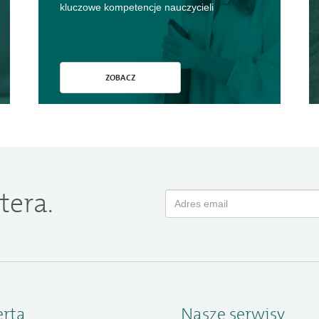
kluczowe kompetencje nauczycieli
ZOBACZ
tera.
erta
Nasze serwisy