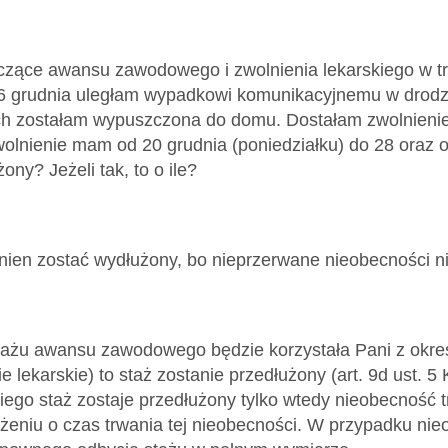
czące awansu zawodowego i zwolnienia lekarskiego w tr
16 grudnia uległam wypadkowi komunikacyjnemu w drodze
 zostałam wypuszczona do domu. Dostałam zwolnienie l
zwolnienie mam od 20 grudnia (poniedziałku) do 28 oraz 
ony? Jeżeli tak, to o ile?
nien zostać wydłużony, bo nieprzerwane nieobecności nie
stażu awansu zawodowego będzie korzystała Pani z okre
ie lekarskie) to staż zostanie przedłużony (art. 9d ust. 
iego staż zostaje przedłużony tylko wtedy nieobecność t
żeniu o czas trwania tej nieobecności. W przypadku nieo