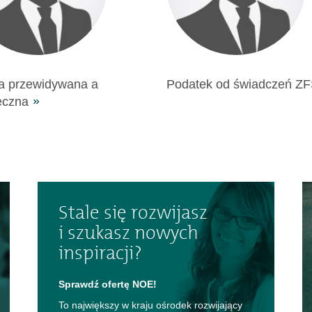
a przewidywana a
Podatek od świadczeń Z
eczna
Stale się rozwijasz
i szukasz nowych
inspiracji?
Sprawdź ofertę NOE!
To największy w kraju ośrodek rozwijający