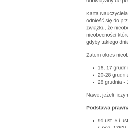
obowiązany do po
Karta Nauczyciela
odnieść się do pr
związku, że nieob
nieobecności któr
gdyby takiego dnia
Zatem okres nieob
16, 17 grudni
20-28 grudnia
28 grudnia - 
Nawet jeżeli liczy
Podstawa prawn
9d ust. 5 i u
r. poz. 1762),