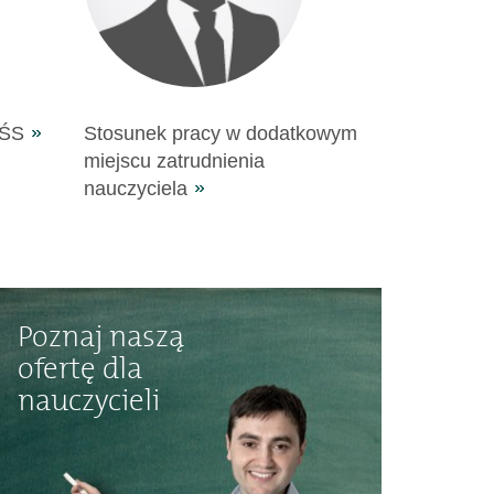
FŚS
Stosunek pracy w dodatkowym
miejscu zatrudnienia
nauczyciela
Poznaj naszą
ofertę dla
nauczycieli