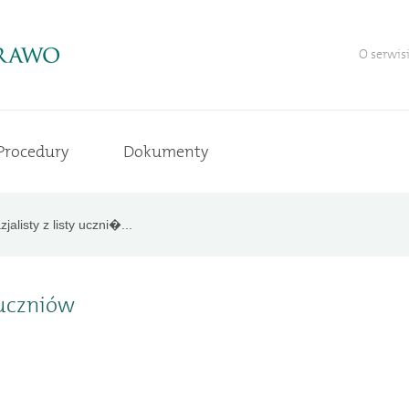
O serwis
Procedury
Dokumenty
jalisty z listy uczni�...
 uczniów