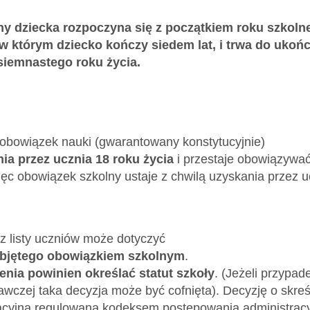
ny dziecka rozpoczyna się z początkiem roku szkol
 którym dziecko kończy siedem lat, i trwa do ukońc
siemnastego roku życia.
 obowiązek nauki (gwarantowany konstytucyjnie)
ia przez ucznia 18 roku życia
i przestaje obowiązywać
c obowiązek szkolny ustaje z chwilą uzyskania przez uczni
 z listy uczniów może dotyczyć
eobjętego obowiązkiem szkolnym
.
enia powinien określać statut szkoły
. (Jeżeli przypade
wczej taka decyzja może być cofnięta). Decyzję o skreśl
acyjna regulowana kodeksem postępowania administracyj