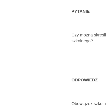
Dokumenty
PYTANIE
O
serwisie
Czy można skreślić
szkolnego?
Kontakt
Zaloguj
się
ODPOWIEDŹ
Obowiązek szkolny