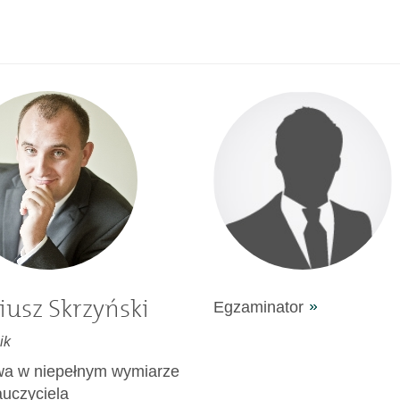
iusz Skrzyński
Egzaminator
ik
a w niepełnym wymiarze
auczyciela