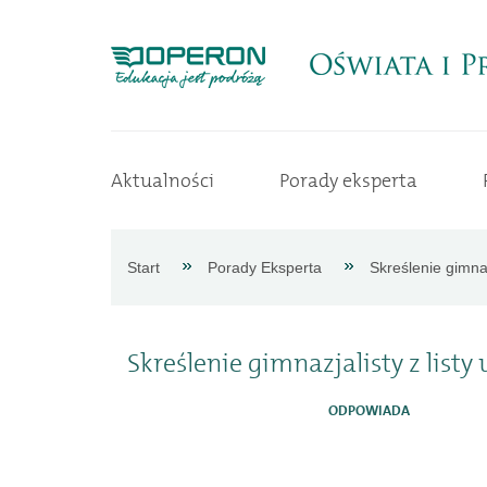
Strona
Aktualności
Porady eksperta
główna
Aktualności
Start
Porady Eksperta
Skreślenie gimnaz
Porady
Skreślenie gimnazjalisty z listy
eksperta
ODPOWIADA
Procedury