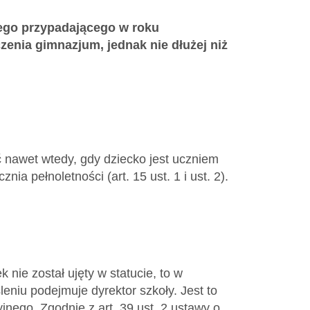
nego przypadającego w roku
zenia gimnazjum, jednak nie dłużej niż
 nawet wtedy, gdy dziecko jest uczniem
a pełnoletności (art. 15 ust. 1 i ust. 2).
k nie został ujęty w statucie, to w
eniu podejmuje dyrektor szkoły. Jest to
nego. Zgodnie z art. 39 ust. 2 ustawy o