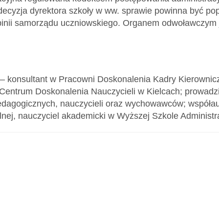
decyzja dyrektora szkoły w ww. sprawie powinna być p
pinii samorządu uczniowskiego. Organem odwoławczym je
– konsultant w Pracowni Doskonalenia Kadry Kierownic
Centrum Doskonalenia Nauczycieli w Kielcach; prowadzi 
edagogicznych, nauczycieli oraz wychowawców; współaut
lnej, nauczyciel akademicki w Wyższej Szkole Administra