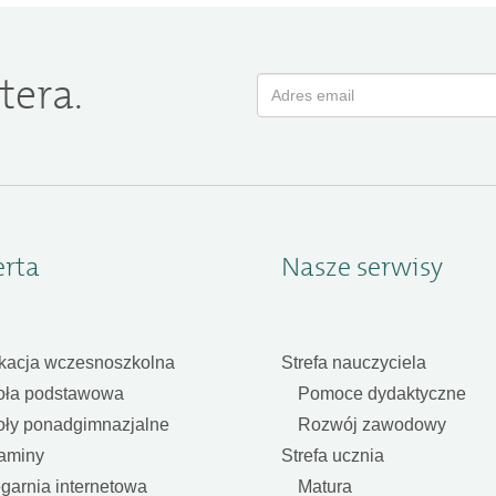
tera.
erta
Nasze serwisy
kacja wczesnoszkolna
Strefa nauczyciela
oła podstawowa
Pomoce dydaktyczne
oły ponadgimnazjalne
Rozwój zawodowy
aminy
Strefa ucznia
garnia internetowa
Matura