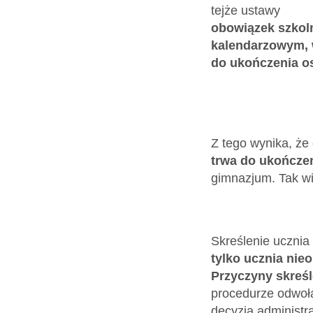
tejże ustawy
obowiązek szkol
kalendarzowym, w
do ukończenia o
Z tego wynika, że
trwa do ukończen
gimnazjum. Tak wię
Skreślenie ucznia
tylko ucznia ni
Przyczyny skreśl
procedurze odwoła
decyzja administr