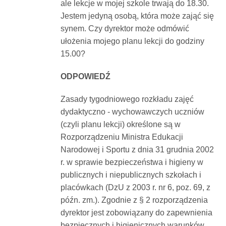
ale lekcje w mojej szkole trwają do 18.30.
Dokumenty
Jestem jedyną osobą, która może zająć się
synem. Czy dyrektor może odmówić
ułożenia mojego planu lekcji do godziny
O
15.00?
serwisie
ODPOWIEDŹ
Zasady tygodniowego rozkładu zajęć
Kontakt
dydaktyczno - wychowawczych uczniów
(czyli planu lekcji) określone są w
Zaloguj
Rozporządzeniu Ministra Edukacji
Narodowej i Sportu z dnia 31 grudnia 2002
r. w sprawie bezpieczeństwa i higieny w
się
publicznych i niepublicznych szkołach i
placówkach (DzU z 2003 r. nr 6, poz. 69, z
późn. zm.). Zgodnie z § 2 rozporządzenia
dyrektor jest zobowiązany do zapewnienia
bezpiecznych i higienicznych warunków