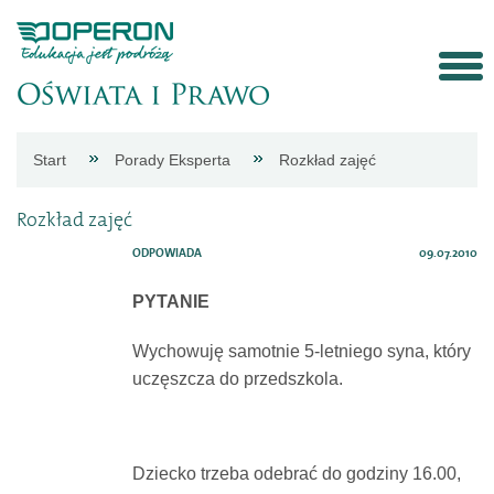
Strona
Start
Porady Eksperta
Rozkład zajęć
główna
Rozkład zajęć
Aktualności
ODPOWIADA
09.07.2010
PYTANIE
Porady
Wychowuję samotnie 5-letniego syna, który
uczęszcza do przedszkola.
eksperta
Procedury
Dziecko trzeba odebrać do godziny 16.00,