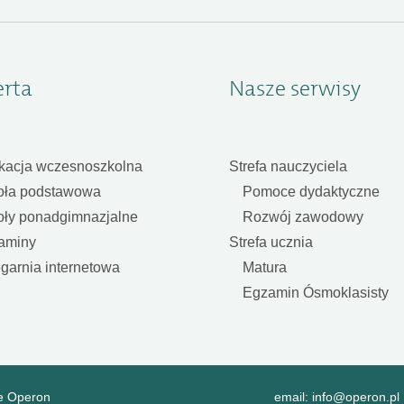
erta
Nasze serwisy
kacja wczesnoszkolna
Strefa nauczyciela
oła podstawowa
Pomoce dydaktyczne
oły ponadgimnazjalne
Rozwój zawodowy
aminy
Strefa ucznia
garnia internetowa
Matura
Egzamin Ósmoklasisty
e Operon
email:
info@operon.pl