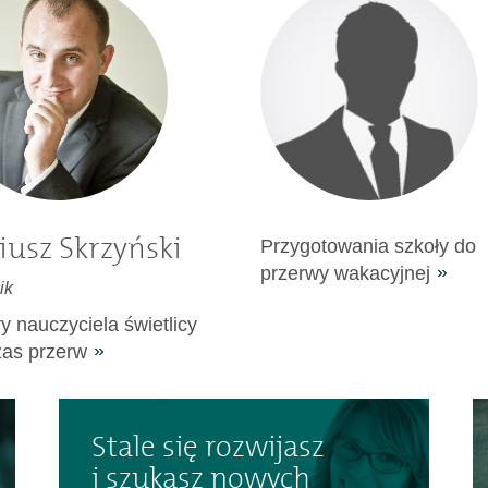
iusz Skrzyński
Przygotowania szkoły do
przerwy wakacyjnej
ik
y nauczyciela świetlicy
as przerw
Stale się rozwijasz
i szukasz nowych