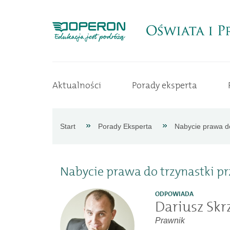
Strona
Aktualności
Porady eksperta
główna
Aktualności
Start
Porady Eksperta
Nabycie prawa do
Porady
Nabycie prawa do trzynastki pr
eksperta
ODPOWIADA
Dariusz Skr
Procedury
Prawnik