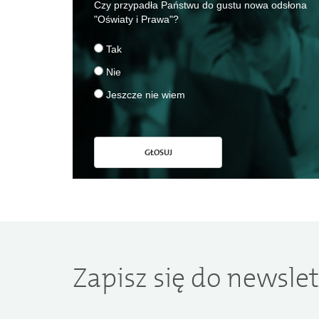
Czy przypadła Państwu do gustu nowa odsłona
"Oświaty i Prawa"?
Tak
Nie
Jeszcze nie wiem
GŁOSUJ
Zapisz się do newslet