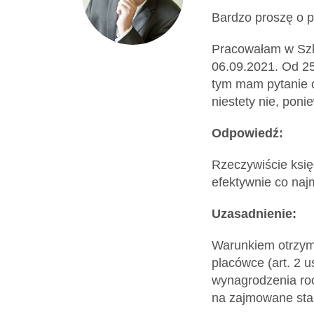
Dokumenty
Bardzo proszę o p
Pracowałam w Szk
O
06.09.2021. Od 25
tym mam pytanie c
serwisie
niestety nie, pon
Odpowiedź:
Kontakt
Rzeczywiście księ
efektywnie co najm
Zaloguj
Uzasadnienie:
się
Warunkiem otrzyma
placówce (art. 2 
wynagrodzenia ro
na zajmowane stan