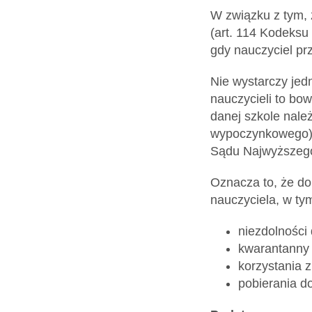
W związku z tym, 
(art. 114 Kodeksu
gdy nauczyciel p
Nie wystarczy jed
nauczycieli to bo
danej szkole nale
wypoczynkowego) (
Sądu Najwyższego 
Oznacza to, że do
nauczyciela, w tym
niezdolności
kwarantanny l
korzystania z
pobierania d