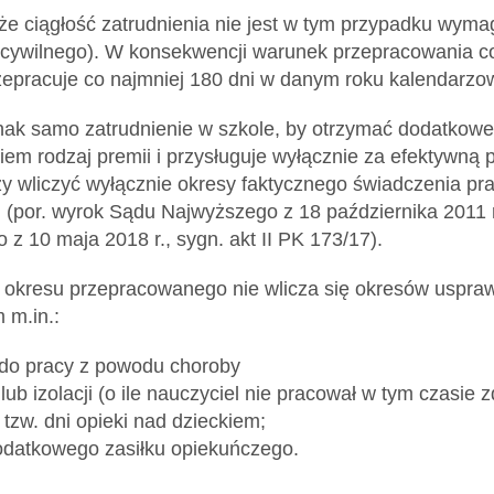
że ciągłość zatrudnienia nie jest w tym przypadku wyma
 cywilnego). W konsekwencji warunek przepracowania co
rzepracuje co najmniej 180 dni w danym roku kalendar
nak samo zatrudnienie w szkole, by otrzymać dodatkowe
wiem rodzaj premii i przysługuje wyłącznie za efektywn
ży wliczyć wyłącznie okresy faktycznego świadczenia pra
por. wyrok Sądu Najwyższego z 18 października 2011 r.
z 10 maja 2018 r., sygn. akt II PK 173/17).
 okresu przepracowanego nie wlicza się okresów uspraw
 m.in.:
 do pracy z powodu choroby
ub izolacji (o ile nauczyciel nie pracował w tym czasie z
 tzw. dni opieki nad dzieckiem;
odatkowego zasiłku opiekuńczego.