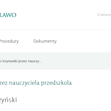
O serwis
Procedury
Dokumenty
 trzynastki przez nauczy...
zez nauczyciela przedszkola
zyński