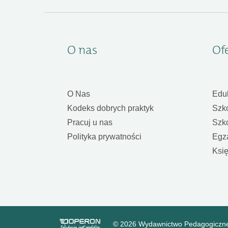
O nas
Of
O Nas
Edu
Kodeks dobrych praktyk
Szk
Pracuj u nas
Szk
Polityka prywatności
Egz
Księ
© 2026 Wydawnictwo Pedagogiczn