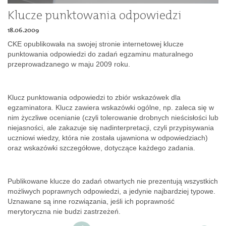
Dokumenty
Klucze punktowania odpowiedzi
18.06.2009
O
CKE opublikowała na swojej stronie internetowej klucze
punktowania odpowiedzi do zadań egzaminu maturalnego
przeprowadzanego w maju 2009 roku.
serwisie
Klucz punktowania odpowiedzi to zbiór wskazówek dla
Kontakt
egzaminatora. Klucz zawiera wskazówki ogólne, np. zaleca się w
nim życzliwe ocenianie (czyli tolerowanie drobnych nieścisłości lub
niejasności, ale zakazuje się nadinterpretacji, czyli przypisywania
Zaloguj
uczniowi wiedzy, która nie została ujawniona w odpowiedziach)
oraz wskazówki szczegółowe, dotyczące każdego zadania.
się
Publikowane klucze do zadań otwartych nie prezentują wszystkich
możliwych poprawnych odpowiedzi, a jedynie najbardziej typowe.
Uznawane są inne rozwiązania, jeśli ich poprawność
merytoryczna nie budzi zastrzeżeń.