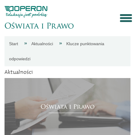
Strona
Start
Aktualności
Klucze punktowania
główna
odpowiedzi
Aktualności
Aktualności
Porady
eksperta
Procedury