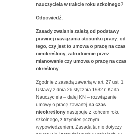
nauczyciela w trakcie roku szkolnego?
Dokumenty
Odpowiedź:
O
Zasady zwalania zależą od podstawy
prawnej nawiązania stosunku pracy: od
serwisie
tego, czy jest to umowa o pracę na czas
nieokreślony, zatrudnienie przez
mianowanie czy umowa o pracę na czas
Kontakt
określony.
Zaloguj
Zgodnie z zasadą zawartą w art. 27 ust. 1
Ustawy z dnia 26 stycznia 1982 r. Karta
Nauczyciela – dalej KN – rozwiązanie
się
umowy o pracę zawartej
na czas
nieokreślony
następuje z końcem roku
szkolnego, z trzymiesięcznym
wypowiedzeniem. Zasada ta nie dotyczy