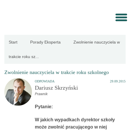
Strona
Start
Porady Eksperta
Zwolnienie nauczyciela w
główna
trakcie roku sz...
Aktualności
Zwolnienie nauczyciela w trakcie roku szkolnego
ODPOWIADA
29.09.2015
Porady
Dariusz Skrzyński
Prawnik
eksperta
Pytanie:
Procedury
W jakich wypadkach dyrektor szkoły
może zwolnić pracującego w niej