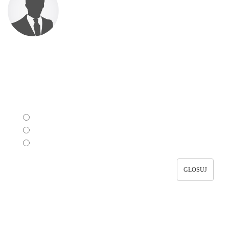
Sonda
Czy przypadła Państwu do gustu nowa odsłona "Oświaty i
Prawa"?
Tak
Nie
Jeszcze nie wiem
GŁOSUJ
Stale się rozwijasz i szukasz