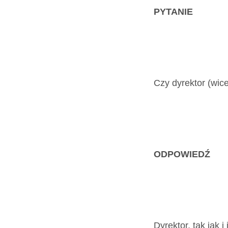
Dokumenty
PYTANIE
O
serwisie
Czy dyrektor (wic
Kontakt
Zaloguj
ODPOWIEDŹ
się
Dyrektor, tak jak i