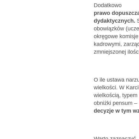
Dodatkowo
prawo dopuszcza 
dydaktycznych.
obowiązków (ucze
okręgowe komisje 
kadrowymi, zarząd
zmniejszonej ilości
O ile ustawa narz
wielkości. W Karc
wielkością, typem
obniżki pensum –
decyzje w tym w
Warto zaznaczyć, 