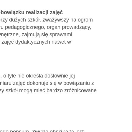
owiązku realizacji zajęć
ktorzy dużych szkół, zważywszy na ogrom
ru pedagogicznego, organ prowadzący,
nętrzne, zajmują się sprawami
e zajęć dydaktycznych nawet w
 tyle nie określa dosłownie jej
miaru zajęć dokonuje się w powiązaniu z
orzy szkół mogą mieć bardzo zróżnicowane
ego pensum. Zwykle obniżka ta jest