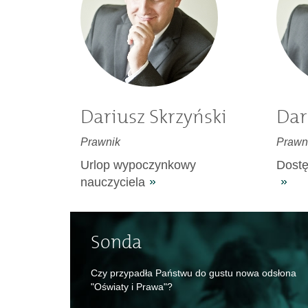
Dariusz Skrzyński
Dar
Prawnik
Prawn
Urlop wypoczynkowy
Dostę
nauczyciela
Sonda
Czy przypadła Państwu do gustu nowa odsłona
"Oświaty i Prawa"?