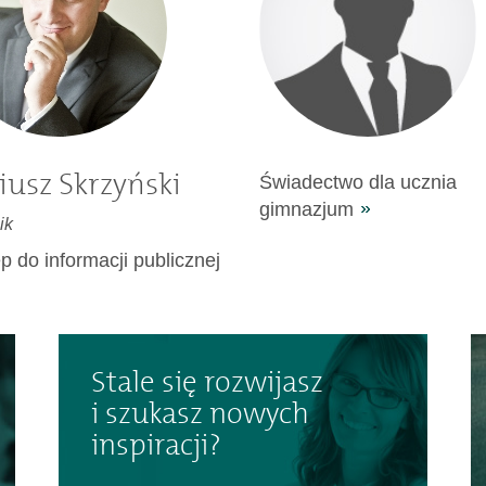
iusz Skrzyński
Świadectwo dla ucznia
gimnazjum
ik
p do informacji publicznej
Stale się rozwijasz
i szukasz nowych
inspiracji?