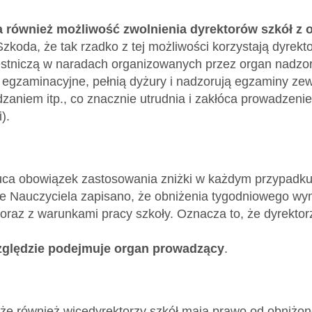
również możliwość zwolnienia dyrektorów szkół z ob
Szkoda, że tak rzadko z tej możliwości korzystają dyre
stniczą w naradach organizowanych przez organ nadzo
egzaminacyjne, pełnią dyżury i nadzorują egzaminy zew
zaniem itp., co znacznie utrudnia i zakłóca prowadzeni
).
uca obowiązek zastosowania zniżki w każdym przypadku, o
ie Nauczyciela zapisano, że obniżenia tygodniowego wy
 oraz z warunkami pracy szkoły. Oznacza to, że dyrekt
zględzie podejmuje organ prowadzący
.
że również wicedyrektorzy szkół mają prawo od obniżon