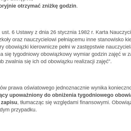
oryjnie otrzymać zniżkę godzin
.
 ust. 6 Ustawy z dnia 26 stycznia 1982 r. Karta Nauczyci
zkoły oraz nauczycielowi pełniącemu inne stanowisko ki
óry obowiązki kierownicze pełni w zastępstwie nauczyci
ża się tygodniowy obowiązkowy wymiar godzin zajęć w zal
 zwalnia się ich od obowiązku realizacji zajęć”.
sów prawa oświatowego jednoznacznie wynika konieczno
ący upoważniony do obniżenia tygodniowego obowi
 zapisu
, tłumacząc się względami finansowymi. Obowią
dym przypadku.