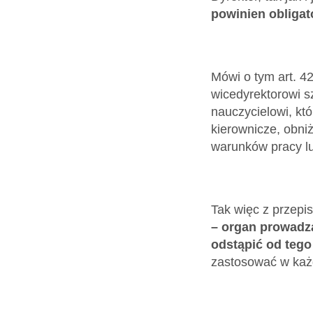
powinien obligat
Mówi o tym art. 42
wicedyrektorowi s
nauczycielowi, kt
kierownicze, obni
warunków pracy lub
Tak więc z przepi
– organ prowadz
odstąpić od tego
zastosować w każ