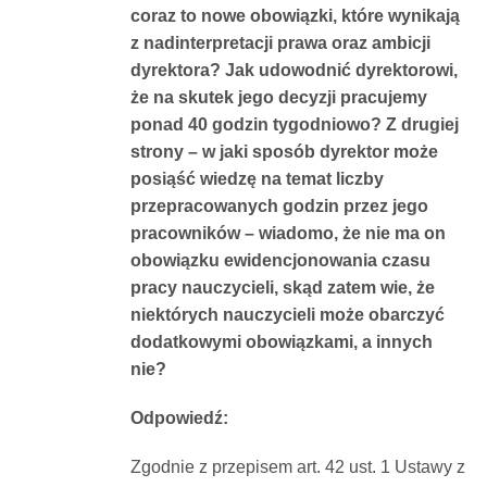
coraz to nowe obowiązki, które wynikają
Dokumenty
z nadinterpretacji prawa oraz ambicji
dyrektora? Jak udowodnić dyrektorowi,
O
że na skutek jego decyzji pracujemy
ponad 40 godzin tygodniowo? Z drugiej
strony – w jaki sposób dyrektor może
serwisie
posiąść wiedzę na temat liczby
przepracowanych godzin przez jego
Kontakt
pracowników – wiadomo, że nie ma on
obowiązku ewidencjonowania czasu
Zaloguj
pracy nauczycieli, skąd zatem wie, że
niektórych nauczycieli może obarczyć
dodatkowymi obowiązkami, a innych
się
nie?
Odpowiedź:
Zgodnie z przepisem art. 42 ust. 1 Ustawy z