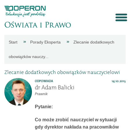
Strona
Start
Porady Eksperta
Zlecanie dodatkowych
główna
obowiązków nauczy...
Aktualności
Zlecanie dodatkowych obowiązków nauczycielowi
ODPOWIADA
14.10.2015
Porady
dr Adam Balicki
Prawnik
eksperta
Pytanie:
Procedury
Co może zrobić nauczyciel w sytuacji
gdy dyrektor nakłada na pracowników