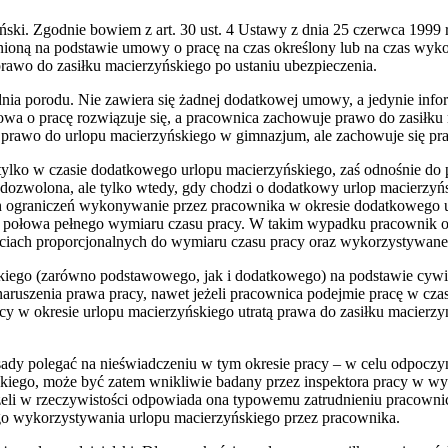
ński. Zgodnie bowiem z art. 30 ust. 4 Ustawy z dnia 25 czerwca 1999 
ioną na podstawie umowy o pracę na czas określony lub na czas wykon
prawo do zasiłku macierzyńskiego po ustaniu ubezpieczenia.
dnia porodu. Nie zawiera się żadnej dodatkowej umowy, a jedynie inf
a o pracę rozwiązuje się, a pracownica zachowuje prawo do zasiłku 
ię prawo do urlopu macierzyńskiego w gimnazjum, ale zachowuje się pr
lko w czasie dodatkowego urlopu macierzyńskiego, zaś odnośnie do p
dozwolona, ale tylko wtedy, gdy chodzi o dodatkowy urlop macierzyńsk
ch ograniczeń wykonywanie przez pracownika w okresie dodatkowego ur
 połowa pełnego wymiaru czasu pracy. W takim wypadku pracownik otr
ach proporcjonalnych do wymiaru czasu pracy oraz wykorzystywanego u
ńskiego (zarówno podstawowego, jak i dodatkowego) na podstawie cyw
ruszenia prawa pracy, nawet jeżeli pracownica podejmie pracę w cz
y w okresie urlopu macierzyńskiego utratą prawa do zasiłku macierzyń
sady polegać na nieświadczeniu w tym okresie pracy – w celu odpoczyn
ńskiego, może być zatem wnikliwie badany przez inspektora pracy w w
żeli w rzeczywistości odpowiada ona typowemu zatrudnieniu pracowni
go wykorzystywania urlopu macierzyńskiego przez pracownika.