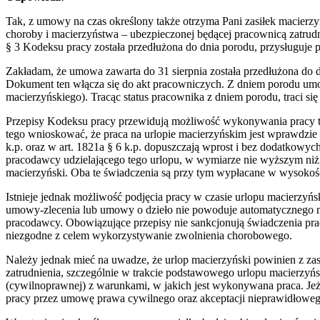
Tak, z umowy na czas określony także otrzyma Pani zasiłek macierzy
choroby i macierzyństwa – ubezpieczonej będącej pracownicą zatrudn
§ 3 Kodeksu pracy została przedłużona do dnia porodu, przysługuje 
Zakładam, że umowa zawarta do 31 sierpnia została przedłużona do 
Dokument ten włącza się do akt pracowniczych. Z dniem porodu umow
macierzyńskiego). Tracąc status pracownika z dniem porodu, traci s
Przepisy Kodeksu pracy przewidują możliwość wykonywania pracy ty
tego wnioskować, że praca na urlopie macierzyńskim jest wprawdzie 
k.p. oraz w art. 1821a § 6 k.p. dopuszczają wprost i bez dodatkowy
pracodawcy udzielającego tego urlopu, w wymiarze nie wyższym niż
macierzyński. Oba te świadczenia są przy tym wypłacane w wysokości
Istnieje jednak możliwość podjęcia pracy w czasie urlopu macierzy
umowy-zlecenia lub umowy o dzieło nie powoduje automatycznego na
pracodawcy. Obowiązujące przepisy nie sankcjonują świadczenia prac
niezgodne z celem wykorzystywanie zwolnienia chorobowego.
Należy jednak mieć na uwadze, że urlop macierzyński powinien z za
zatrudnienia, szczególnie w trakcie podstawowego urlopu macierzy
(cywilnoprawnej) z warunkami, w jakich jest wykonywana praca. Je
pracy przez umowę prawa cywilnego oraz akceptacji nieprawidłowe