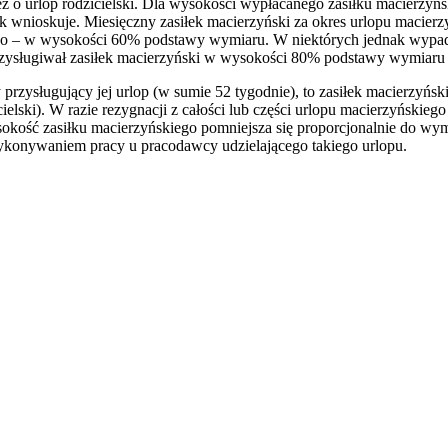
eż o urlop rodzicielski. Dla wysokości wypłacanego zasiłku macierzyń
ik wnioskuje. Miesięczny zasiłek macierzyński za okres urlopu macie
ego – w wysokości 60% podstawy wymiaru. W niektórych jednak wypad
rzysługiwał zasiłek macierzyński w wysokości 80% podstawy wymiaru 
y przysługujący jej urlop (w sumie 52 tygodnie), to zasiłek macierzy
ielski). W razie rezygnacji z całości lub części urlopu macierzyńskiego
ość zasiłku macierzyńskiego pomniejsza się proporcjonalnie do wymi
wykonywaniem pracy u pracodawcy udzielającego takiego urlopu.