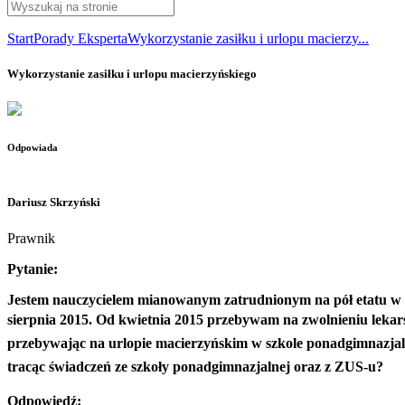
Start
Porady Eksperta
Wykorzystanie zasiłku i urlopu macierzy...
Wykorzystanie zasiłku i urlopu macierzyńskiego
Odpowiada
Dariusz Skrzyński
Prawnik
Pytanie:
Jestem nauczycielem mianowanym zatrudnionym na pół etatu w 
sierpnia 2015. Od kwietnia 2015 przebywam na zwolnieniu lekars
przebywając na urlopie macierzyńskim w szkole ponadgimnazjalnej
tracąc świadczeń ze szkoły ponadgimnazjalnej oraz z ZUS-u?
Odpowiedź: