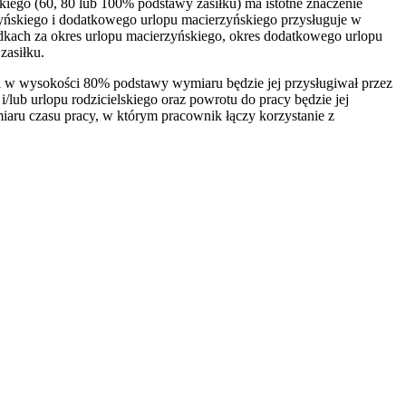
skiego (60, 80 lub 100% podstawy zasiłku) ma istotne znaczenie
rzyńskiego i dodatkowego urlopu macierzyńskiego przysługuje w
kach za okres urlopu macierzyńskiego, okres dodatkowego urlopu
zasiłku.
ński w wysokości 80% podstawy wymiaru będzie jej przysługiwał przez
 i/lub urlopu rodzicielskiego oraz powrotu do pracy będzie jej
aru czasu pracy, w którym pracownik łączy korzystanie z