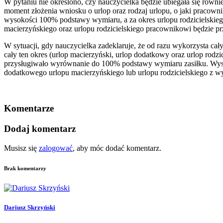
W pytaniu nie określono, czy nauczycielka będzie ubiegała się równi
moment złożenia wniosku o urlop oraz rodzaj urlopu, o jaki pracown
wysokości 100% podstawy wymiaru, a za okres urlopu rodzicielski
macierzyńskiego oraz urlopu rodzicielskiego pracownikowi będzie p
W sytuacji, gdy nauczycielka zadeklaruje, że od razu wykorzysta cał
cały ten okres (urlop macierzyński, urlop dodatkowy oraz urlop rodzic
przysługiwało wyrównanie do 100% podstawy wymiaru zasiłku. Wysok
dodatkowego urlopu macierzyńskiego lub urlopu rodzicielskiego z 
Komentarze
Dodaj komentarz
Musisz się
zalogować
, aby móc dodać komentarz.
Brak komentarzy
Dariusz Skrzyński