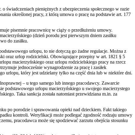
r. o świadczeniach pieniężnych z ubezpieczenia społecznego w razie
ania określonej pracy, z którą umowa o pracę na podstawie art. 177
ormuje pisemnie pracownicę w ciąży o przedłużeniu umowy.
macierzyńskiego (dzień porodu jest pierwszym dniem zasiłku
awo do zasiłku.
odstawowego urlopu, to nie dotyczą go żadne regulacje. Można z
i oraz urlop rodzicielski. Obowiązujące przepisy w art. 1821 § 5
lopu macierzyńskiego oraz urlopu rodzicielskiego pracy na rzecz
zymuje jednocześnie wynagrodzenie za pracę i zasiłek
rlopu, który jest udzielany tylko na część dnia lub w niektóre dni.
ilnoprawnej – u tego samego lub innego pracodawcy. Zawarcie
asie podstawowego urlopu macierzyńskiego u swojego macierzystego
skiego. Taka sankcja została natomiast przewidziana m.in. za
ku po porodzie i sprawowania opieki nad dzieckiem. Fakt takiego
ypadku kontroli. Weryfikacji może podlegać zgodność rodzaju umowy
czemu, pracodawca może się spodziewać zarzutu obejścia stosunku