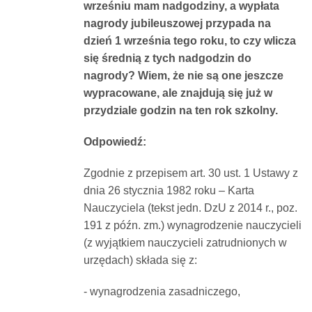
wrześniu mam nadgodziny, a wypłata
Dokumenty
nagrody jubileuszowej przypada na
dzień 1 września tego roku, to czy wlicza
O
się średnią z tych nadgodzin do
nagrody? Wiem, że nie są one jeszcze
wypracowane, ale znajdują się już w
serwisie
przydziale godzin na ten rok szkolny.
Kontakt
Odpowiedź:
Zgodnie z przepisem art. 30 ust. 1 Ustawy z
Zaloguj
dnia 26 stycznia 1982 roku – Karta
Nauczyciela (tekst jedn. DzU z 2014 r., poz.
191 z późn. zm.) wynagrodzenie nauczycieli
się
(z wyjątkiem nauczycieli zatrudnionych w
urzędach) składa się z:
- wynagrodzenia zasadniczego,