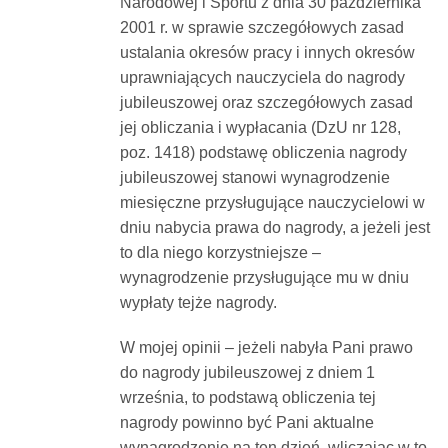
Narodowej i Sportu z dnia 30 października
2001 r. w sprawie szczegółowych zasad
ustalania okresów pracy i innych okresów
uprawniających nauczyciela do nagrody
jubileuszowej oraz szczegółowych zasad
jej obliczania i wypłacania (DzU nr 128,
poz. 1418) podstawę obliczenia nagrody
jubileuszowej stanowi wynagrodzenie
miesięczne przysługujące nauczycielowi w
dniu nabycia prawa do nagrody, a jeżeli jest
to dla niego korzystniejsze –
wynagrodzenie przysługujące mu w dniu
wypłaty tejże nagrody.
W mojej opinii – jeżeli nabyła Pani prawo
do nagrody jubileuszowej z dniem 1
września, to podstawą obliczenia tej
nagrody powinno być Pani aktualne
wynagrodzenie na ten dzień, wliczając w to