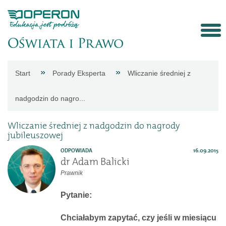
Strona
Start
Porady Eksperta
Wliczanie średniej z
główna
nadgodzin do nagro...
Aktualności
Wliczanie średniej z nadgodzin do nagrody
jubileuszowej
Porady
ODPOWIADA
16.09.2015
dr Adam Balicki
Prawnik
eksperta
Pytanie:
Procedury
Chciałabym zapytać, czy jeśli w miesiącu