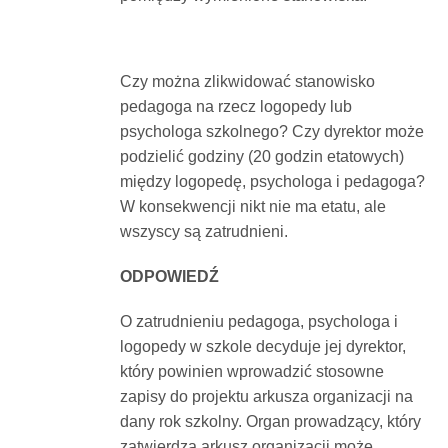
Dokumenty
Czy można zlikwidować stanowisko
O
pedagoga na rzecz logopedy lub
psychologa szkolnego? Czy dyrektor może
serwisie
podzielić godziny (20 godzin etatowych)
między logopedę, psychologa i pedagoga?
Kontakt
W konsekwencji nikt nie ma etatu, ale
wszyscy są zatrudnieni.
Zaloguj
ODPOWIEDŹ
O zatrudnieniu pedagoga, psychologa i
się
logopedy w szkole decyduje jej dyrektor,
który powinien wprowadzić stosowne
zapisy do projektu arkusza organizacji na
dany rok szkolny. Organ prowadzący, który
zatwierdza arkusz organizacji może