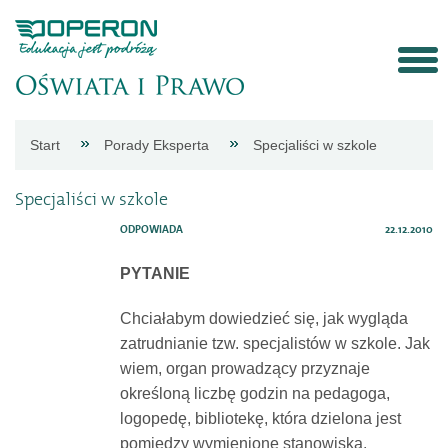
Strona
Start
Porady Eksperta
Specjaliści w szkole
główna
Specjaliści w szkole
Aktualności
ODPOWIADA
22.12.2010
PYTANIE
Porady
Chciałabym dowiedzieć się, jak wygląda
zatrudnianie tzw. specjalistów w szkole. Jak
eksperta
wiem, organ prowadzący przyznaje
określoną liczbę godzin na pedagoga,
Procedury
logopedę, bibliotekę, która dzielona jest
pomiędzy wymienione stanowiska.