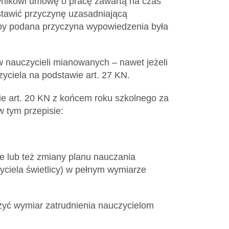
ownikowi umowę o pracę zawartą na czas
tawić przyczynę uzasadniającą
by podana przyczyna wypowiedzenia była
w nauczycieli mianowanych – nawet jeżeli
zyciela na podstawie art. 27 KN.
e art. 20 KN z końcem roku szkolnego za
w tym przepisie:
e lub też zmiany planu nauczania
yciela świetlicy) w pełnym wymiarze
zyć wymiar zatrudnienia nauczycielom