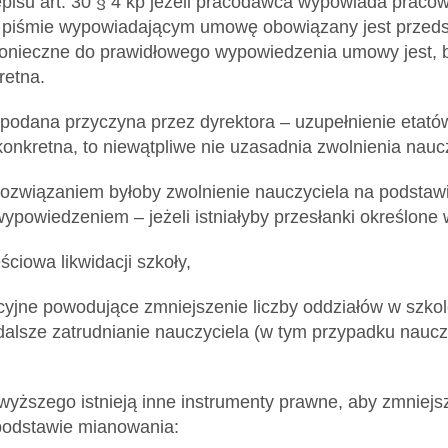
pisu art. 30 § 4 kp jeżeli pracodawca wypowiada prac
 w piśmie wypowiadającym umowę obowiązany jest przeds
onieczne do prawidłowego wypowiedzenia umowy jest, 
retna.
podana przyczyna przez dyrektora – uzupełnienie etató
 konkretna, to niewątpliwe nie uzasadnia zwolnienia nauc
ozwiązaniem byłoby zwolnienie nauczyciela na podstawi
ypowiedzeniem – jeżeli istniałyby przesłanki określone 
ściowa likwidacji szkoły,
cyjne powodujące zmniejszenie liczby oddziałów w szkol
dalsze zatrudnianie nauczyciela (w tym przypadku naucz
wyższego istnieją inne instrumenty prawne, aby zmniejs
podstawie mianowania: