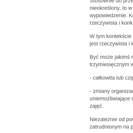
Stosownie do prze
nieokreślony, to
wypowiedzenie. K
rzeczywista i konk
W tym kontekście 
jest rzeczywista i
Być może jakimś r
trzymiesięcznym w
- całkowita lub czę
- zmiany organiza
uniemożliwiające 
zajęć.
Niezależnie od po
zatrudnionym na 