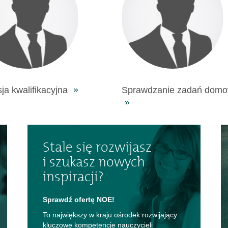
ja kwalifikacyjna
Sprawdzanie zadań dom
Stale się rozwijasz
i szukasz nowych
inspiracji?
Sprawdź ofertę NOE!
To największy w kraju ośrodek rozwijający
kluczowe kompetencje nauczycieli