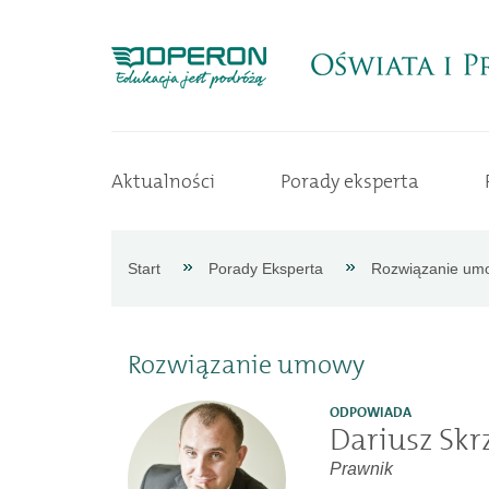
Strona
Aktualności
Porady eksperta
główna
Aktualności
Start
Porady Eksperta
Rozwiązanie um
Porady
Rozwiązanie umowy
eksperta
ODPOWIADA
Dariusz Skr
Procedury
Prawnik