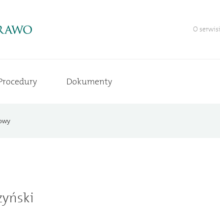
O serwis
Procedury
Dokumenty
owy
zyński