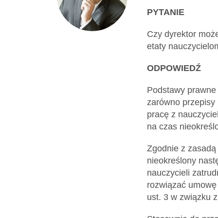
Dokumenty
PYTANIE
Czy dyrektor moż
O
etaty nauczycie
ODPOWIEDŹ
serwisie
Podstawy prawne 
Kontakt
zarówno przepisy 
pracę z nauczycie
na czas nieokreśl
Zaloguj
Zgodnie z zasadą 
się
nieokreślony nast
nauczycieli zatrud
rozwiązać umowę o
ust. 3 w związku z 