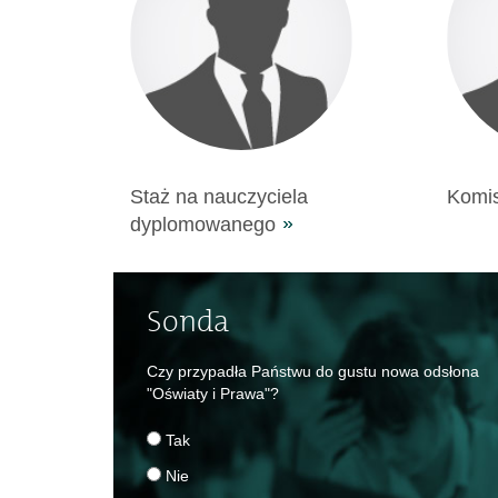
Staż na nauczyciela
Komis
dyplomowanego
Sonda
Czy przypadła Państwu do gustu nowa odsłona
"Oświaty i Prawa"?
Tak
Nie