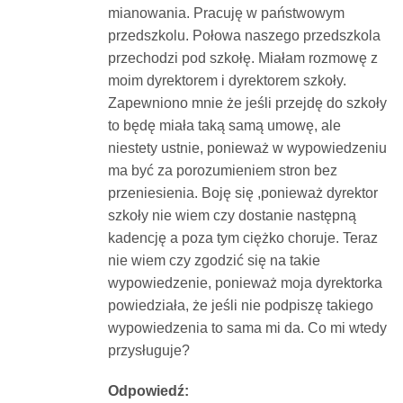
mianowania. Pracuję w państwowym
Dokumenty
przedszkolu. Połowa naszego przedszkola
przechodzi pod szkołę. Miałam rozmowę z
O
moim dyrektorem i dyrektorem szkoły.
Zapewniono mnie że jeśli przejdę do szkoły
to będę miała taką samą umowę, ale
serwisie
niestety ustnie, ponieważ w wypowiedzeniu
ma być za porozumieniem stron bez
Kontakt
przeniesienia. Boję się ,ponieważ dyrektor
szkoły nie wiem czy dostanie następną
Zaloguj
kadencję a poza tym ciężko choruje. Teraz
nie wiem czy zgodzić się na takie
wypowiedzenie, ponieważ moja dyrektorka
się
powiedziała, że jeśli nie podpiszę takiego
wypowiedzenia to sama mi da. Co mi wtedy
przysługuje?
Odpowiedź: