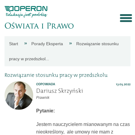
Strona
Start
Porady Eksperta
Rozwiązanie stosunku
główna
pracy w przedszkol...
Aktualności
Rozwiązanie stosunku pracy w przedszkolu
ODPOWIADA
17.05.2022
Porady
Dariusz Skrzyński
Prawnik
eksperta
Pytanie:
Procedury
Jestem nauczycielem mianowanym na czas
nieokreślony, ale umowy nie mam z