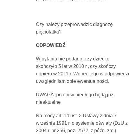
Dokumenty
Czy należy przeprowadzić diagnozę
O
pięciolatka?
serwisie
ODPOWIEDŹ
W pytaniu nie podano, czy dziecko
Kontakt
skończyło 5 lat w 2010 r., czy skończy
dopiero w 2011 r. Wobec tego w odpowiedzi
Zaloguj
uwzględniłam obie ewentualności.
UWAGA: przepisy niedługo będą już
się
nieaktualne
Na mocy art. 14 ust. 3 Ustawy z dnia 7
września 1991 r. o systemie oświaty (DzU z
2004 r. nr 256, poz. 2572, z późn. zm.)