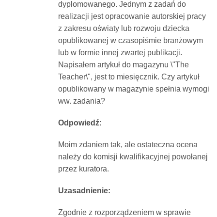
dyplomowanego. Jednym z zadań do
Dokumenty
realizacji jest opracowanie autorskiej pracy
z zakresu oświaty lub rozwoju dziecka
O
opublikowanej w czasopiśmie branżowym
lub w formie innej zwartej publikacji.
Napisałem artykuł do magazynu \"The
serwisie
Teacher\", jest to miesięcznik. Czy artykuł
opublikowany w magazynie spełnia wymogi
Kontakt
ww. zadania?
Odpowiedź:
Zaloguj
Moim zdaniem tak, ale ostateczna ocena
należy do komisji kwalifikacyjnej powołanej
się
przez kuratora.
Uzasadnienie:
Zgodnie z rozporządzeniem w sprawie