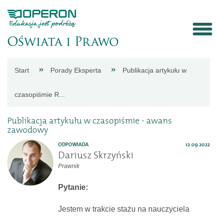
Strona
Start
Porady Eksperta
Publikacja artykułu w
główna
czasopiśmie R...
Aktualności
Publikacja artykułu w czasopiśmie - awans
zawodowy
Porady
ODPOWIADA
12.09.2022
Dariusz Skrzyński
Prawnik
eksperta
Pytanie:
Procedury
Jestem w trakcie stażu na nauczyciela