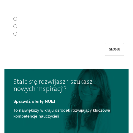
Czy przypadła Państwu do gustu nowa odsłona "Oświaty i
Prawa"?
Tak
Nie
Jeszcze nie wiem
GŁOSUJ
Stale się rozwijasz i szukasz
nowych inspiracji?
Sprawdź ofertę NOE!
To największy w kraju ośrodek rozwijający kluczowe
kompetencje nauczycieli