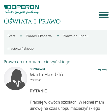
Strona
Start
Porady Eksperta
Prawo do urlopu
główna
macierzyńskiego
Aktualności
Prawo do urlopu macierzyńskiego
ODPOWIADA
11.05.2014
Porady
Marta Handzlik
Prawnik
eksperta
PYTANIE
Procedury
Pracuję w dwóch szkołach. W jednej mam
umowę na czas urlopu macierzyńskiego