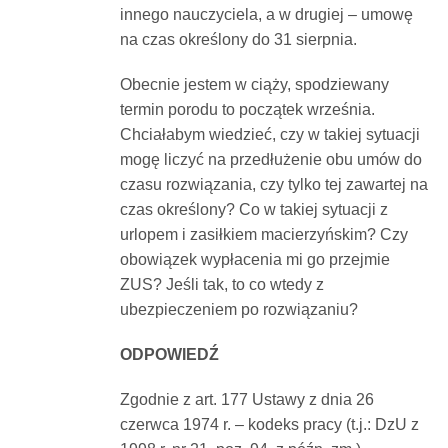
innego nauczyciela, a w drugiej – umowę
Dokumenty
na czas określony do 31 sierpnia.
O
Obecnie jestem w ciąży, spodziewany
termin porodu to początek września.
Chciałabym wiedzieć, czy w takiej sytuacji
serwisie
mogę liczyć na przedłużenie obu umów do
czasu rozwiązania, czy tylko tej zawartej na
Kontakt
czas określony? Co w takiej sytuacji z
urlopem i zasiłkiem macierzyńskim? Czy
obowiązek wypłacenia mi go przejmie
Zaloguj
ZUS? Jeśli tak, to co wtedy z
ubezpieczeniem po rozwiązaniu?
się
ODPOWIEDŹ
Zgodnie z art. 177 Ustawy z dnia 26
czerwca 1974 r. – kodeks pracy (t.j.: DzU z