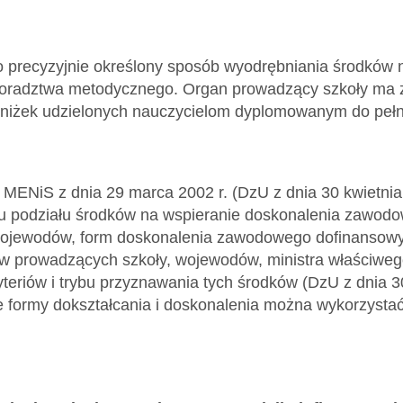
precyzyjnie określony sposób wyodrębniania środków n
oradztwa metodycznego. Organ prowadzący szkoły ma z
niżek udzielonych nauczycielom dyplomowanym do pełni
MENiS z dnia 29 marca 2002 r. (DzU z dnia 30 kwietnia 2
u podziału środków na wspieranie doskonalenia zawodo
ojewodów, form doskonalenia zawodowego dofinansow
w prowadzących szkoły, wojewodów, ministra właściweg
eriów i trybu przyznawania tych środków (DzU z dnia 30 
ie formy dokształcania i doskonalenia można wykorzysta