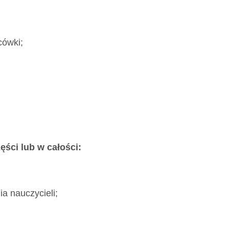
cówki;
ści lub w całości:
ia nauczycieli;