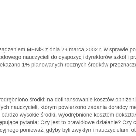
ządzeniem MENiS z dnia 29 marca 2002 r. w sprawie po
dowego nauczycieli do dyspozycji dyrektorów szkół i p
zekazano 1% planowanych rocznych środków przeznac
yodrębniono środki: na dofinansowanie kosztów obniże
ych nauczycieli, którym powierzono zadania doradcy me
to bardzo wysokie środki, wyodrębnione kosztem dokształ
ępujące pytania: Czy jest to prawidłowe działanie? Czy 
kcyjnego ponieważ, gdyby byli zwykłymi nauczycielami o