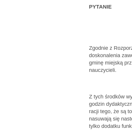
Dokumenty
PYTANIE
O
serwisie
Zgodnie z Rozpor
doskonalenia zawo
Kontakt
gminę miejską pr
nauczycieli.
Zaloguj
się
Z tych środków w
godzin dydaktyczn
racji tego, że są 
nasuwają się nast
tylko dodatku fun