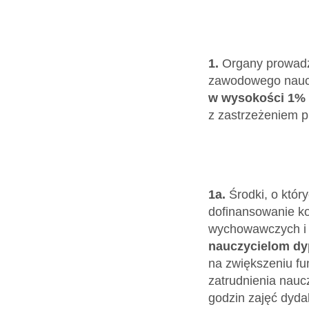
1.
Organy prowadzą
zawodowego naucz
w wysokości 1% 
z zastrzeżeniem pk
1a.
Środki, o któr
dofinansowanie k
wychowawczych i
nauczycielom d
na zwiększeniu fu
zatrudnienia nau
godzin zajęć dyd