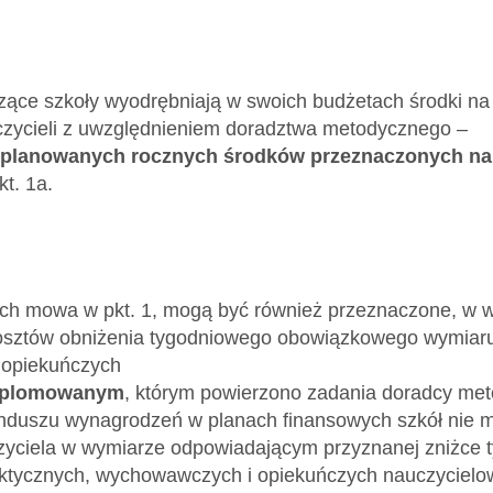
ce szkoły wyodrębniają w swoich budżetach środki na
ycieli z uwzględnieniem doradztwa metodycznego –
planowanych rocznych środków przeznaczonych na
t. 1a.
ych mowa w pkt. 1, mogą być również przeznaczone, w w
osztów obniżenia tygodniowego obowiązkowego wymiaru
 opiekuńczych
yplomowanym
, którym powierzono zadania doradcy me
nduszu wynagrodzeń w planach finansowych szkół nie m
czyciela w wymiarze odpowiadającym przyznanej zniżc
aktycznych, wychowawczych i opiekuńczych nauczyciel