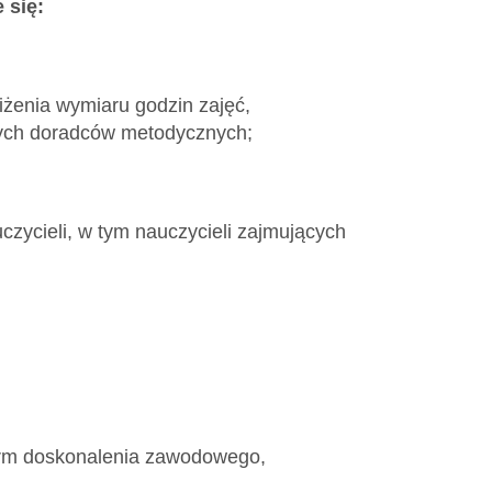
 się:
iżenia wymiaru godzin zajęć,
ych doradców metodycznych;
czycieli, w tym nauczycieli zajmujących
form doskonalenia zawodowego,