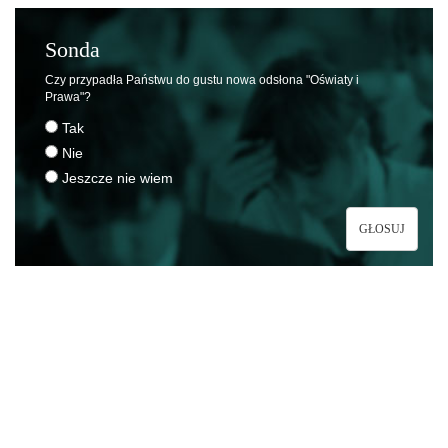
Sonda
Czy przypadła Państwu do gustu nowa odsłona "Oświaty i
Prawa"?
Tak
Nie
Jeszcze nie wiem
GŁOSUJ
Stale się rozwijasz i szukasz
nowych inspiracji?
Sprawdź ofertę NOE!
To największy w kraju ośrodek rozwijający kluczowe