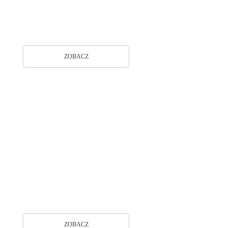
kompetencje nauczycieli
ZOBACZ
Poznaj naszą ofertę dla
nauczycieli
ZOBACZ