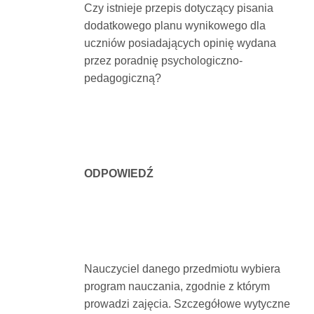
Czy istnieje przepis dotyczący pisania
Dokumenty
dodatkowego planu wynikowego dla
uczniów posiadających opinię wydana
O
przez poradnię psychologiczno-
pedagogiczną?
serwisie
Kontakt
ODPOWIEDŹ
Zaloguj
się
Nauczyciel danego przedmiotu wybiera
program nauczania, zgodnie z którym
prowadzi zajęcia. Szczegółowe wytyczne