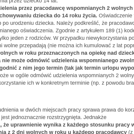
a przez dziecko 14 lat.
ielenia przez pracodawcę wspomnianych 2 wolnych d
chowywaniu dziecka do 14 roku życia.
Oświadczenie t
b po urodzeniu dziecka. Należy podkreślić, że pracodaw
nianego oświadczenia. Zgodnie z artykułem 189 (1) ko
ylko jeden z rodziców. W przypadku niewykorzystania 
 wolne przepadają (nie można ich kumulować z lat popr
wolnych w roku przeznaczonych na opiekę nad dziec
 nie może odmówić udzielenia wspomnianego zwoln
godnić z nim jego termin (tak jak termin urlopu wy
oże w ogóle odmówić udzielenia wspomnianych 2 wolnyc
korzystanie ich w konkretnym terminie (np. z powodu br
dnienia w dwóch miejscach pracy sprawa prawa do korz
 jest jednoznacznie rozstrzygnięta. Jednakże
, że uprawnienie wynika z każdego stosunku pracy w
nia z 2 dni wolnych w roku u każdego pracodawcy
(z