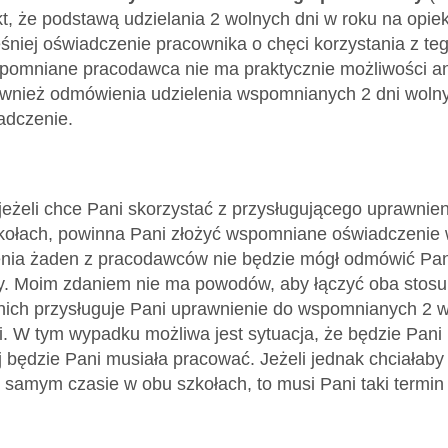
t, że podstawą udzielania 2 wolnych dni w roku na opiek
iej oświadczenie pracownika o chęci korzystania z te
spomniane pracodawca nie ma praktycznie możliwości an
ównież odmówienia udzielenia wspomnianych 2 dni wolny
dczenie.
eżeli chce Pani skorzystać z przysługującego uprawnie
ołach, powinna Pani złożyć wspomniane oświadczenie w
nia żaden z pracodawców nie będzie mógł odmówić Pani
. Moim zdaniem nie ma powodów, aby łączyć oba stosunki 
nich przysługuje Pani uprawnienie do wspomnianych 2 wo
i. W tym wypadku możliwa jest sytuacja, że będzie Pani 
ej będzie Pani musiała pracować. Jeżeli jednak chciałaby
 samym czasie w obu szkołach, to musi Pani taki termin u