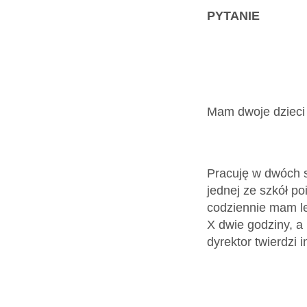
Dokumenty
PYTANIE
O
serwisie
Mam dwoje dzieci 
Kontakt
Pracuję w dwóch s
Zaloguj
jednej ze szkół p
codziennie mam le
się
X dwie godziny, a
dyrektor twierdzi 