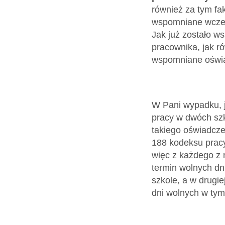
również za tym fak
wspomniane wcześn
Jak już zostało w
pracownika, jak r
wspomniane oświa
W Pani wypadku, j
pracy w dwóch szk
takiego oświadcze
188 kodeksu pracy
więc z każdego z 
termin wolnych dn
szkole, a w drugi
dni wolnych w tym