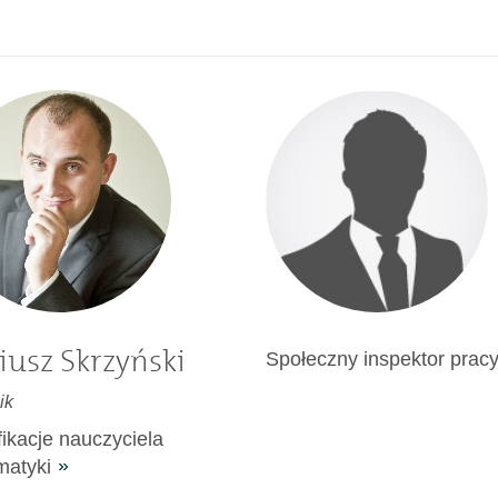
iusz Skrzyński
Społeczny inspektor prac
ik
fikacje nauczyciela
atyki