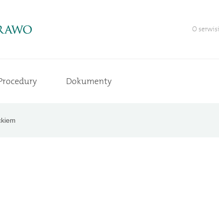
O serwis
Procedury
Dokumenty
ckiem