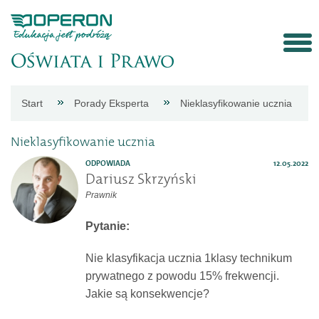
Strona
Start
Porady Eksperta
Nieklasyfikowanie ucznia
główna
Nieklasyfikowanie ucznia
Aktualności
ODPOWIADA
12.05.2022
Dariusz Skrzyński
Prawnik
Porady
Pytanie:
eksperta
Nie klasyfikacja ucznia 1klasy technikum
prywatnego z powodu 15% frekwencji.
Procedury
Jakie są konsekwencje?