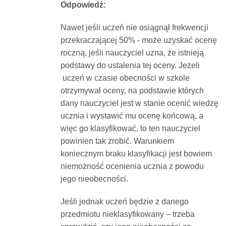
Odpowiedź:
Dokumenty
Nawet jeśli uczeń nie osiągnął frekwencji
przekraczającej 50% - może uzyskać ocenę
O
roczną, jeśli nauczyciel uzna, że istnieją
podstawy do ustalenia tej oceny. Jeżeli
serwisie
uczeń w czasie obecności w szkole
otrzymywał oceny, na podstawie których
Kontakt
dany nauczyciel jest w stanie ocenić wiedzę
ucznia i wystawić mu ocenę końcową, a
więc go klasyfikować, to ten nauczyciel
Zaloguj
powinien tak zrobić. Warunkiem
koniecznym braku klasyfikacji jest bowiem
się
niemożność ocenienia ucznia z powodu
jego nieobecności.
Jeśli jednak uczeń będzie z danego
przedmiotu nieklasyfikowany – trzeba