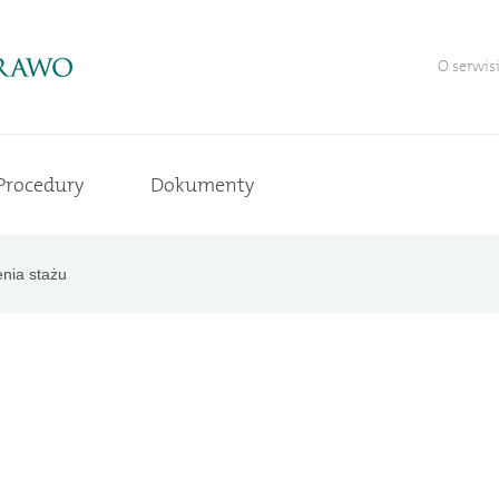
O serwis
Procedury
Dokumenty
nia stażu