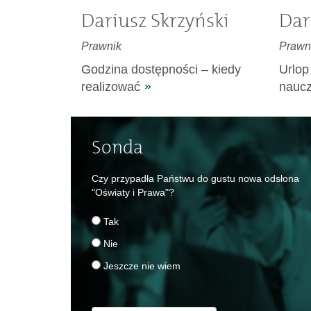
Dariusz Skrzyński
Dar
Prawnik
Prawn
Godzina dostępności – kiedy
Urlo
realizować
naucz
Sonda
Czy przypadła Państwu do gustu nowa odsłona
"Oświaty i Prawa"?
Tak
Nie
Jeszcze nie wiem