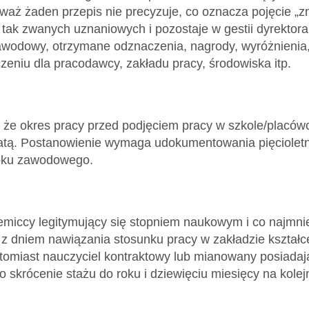
aż żaden przepis nie precyzuje, co oznacza pojęcie „zna
 tak zwanych uznaniowych i pozostaje w gestii dyrektora
wodowy, otrzymane odznaczenia, nagrody, wyróżnienia, 
eniu dla pracodawcy, zakładu pracy, środowiska itp.
, że okres pracy przed podjęciem pracy w szkole/placów
atą. Postanowienie wymaga udokumentowania pięcioletn
bku zawodowego.
miccy legitymujący się stopniem naukowym i co najmnie
 z dniem nawiązania stosunku pracy w zakładzie kształce
miast nauczyciel kontraktowy lub mianowany posiadają
o skrócenie stażu do roku i dziewięciu miesięcy na kol