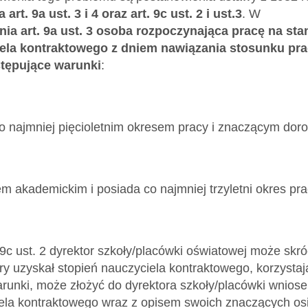
art. 9a ust. 3 i 4 oraz art. 9c ust. 2 i ust.3
. W
ia art. 9a ust. 3 osoba rozpoczynająca pracę na s
ela kontraktowego z dniem nawiązania stosunku pra
astępujące warunki
:
 co najmniej pięcioletnim okresem pracy i znaczącym d
em akademickim i posiada co najmniej trzyletni okres pr
9c ust. 2 dyrektor szkoły/placówki oświatowej może skróc
ry uzyskał stopień nauczyciela kontraktowego, korzystaj
warunki, może złożyć do dyrektora szkoły/placówki wnios
ela kontraktowego wraz z opisem swoich znaczących os