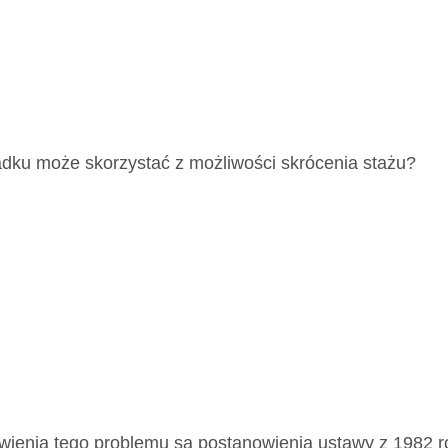
adku może skorzystać z możliwości skrócenia stażu?
ienia tego problemu są postanowienia ustawy z 1982 r