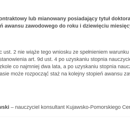
kontraktowy lub mianowany posiadający tytuł dokto
ień awansu zawodowego do roku i dziewięciu miesię
9c ust. 2 nie wiąże tego wniosku ze spełnieniem warunku 
tanowienia art. 9d ust. 4 po uzyskaniu stopnia nauczyc
kole co najmniej dwa lata, a po uzyskaniu stopnia nauc
zasie może rozpocząć staż na kolejny stopień awansu 
wski
– nauczyciel konsultant Kujawsko-Pomorskiego Ce