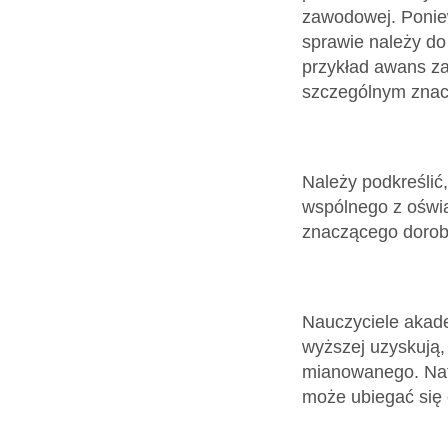
zawodowej. Poniew
sprawie należy do
przykład awans za
szczególnym znacz
Należy podkreślić
wspólnego z oświ
znaczącego doro
Nauczyciele akade
wyższej uzyskują,
mianowanego. Nato
może ubiegać się 