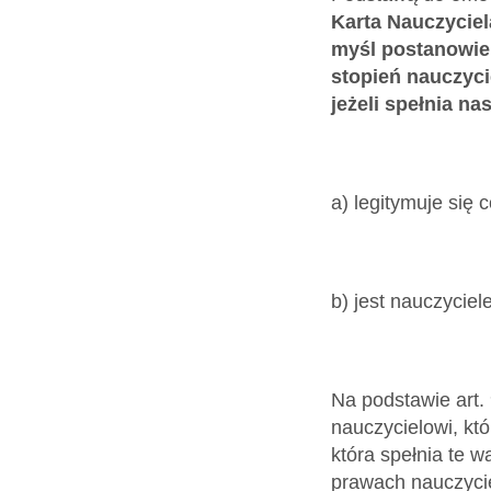
Karta Nauczyciela 
myśl postanowien
stopień nauczyci
jeżeli spełnia n
a) legitymuje się
b) jest nauczyciel
Na podstawie art. 
nauczycielowi, któ
która spełnia te 
prawach nauczyci