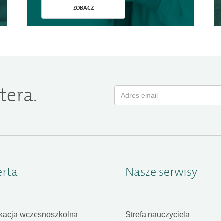
ZOBACZ
tera.
erta
Nasze serwisy
kacja wczesnoszkolna
Strefa nauczyciela