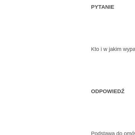
Dokumenty
PYTANIE
O
serwisie
Kto i w jakim wyp
Kontakt
Zaloguj
ODPOWIEDŹ
się
Podstawą do omów