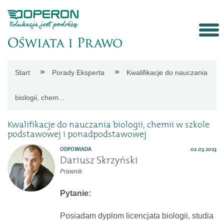
Strona
Start
Porady Eksperta
Kwalifikacje do nauczania
główna
biologii, chem...
Aktualności
Kwalifikacje do nauczania biologii, chemii w szkole
podstawowej i ponadpodstawowej
Porady
ODPOWIADA
02.03.2023
Dariusz Skrzyński
Prawnik
eksperta
Pytanie:
Procedury
Posiadam dyplom licencjata biologii, studia