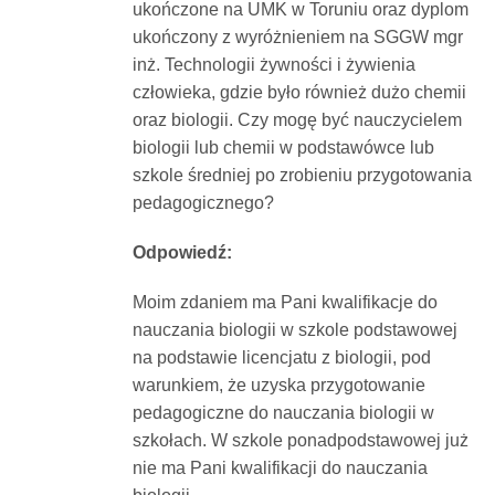
ukończone na UMK w Toruniu oraz dyplom
Dokumenty
ukończony z wyróżnieniem na SGGW mgr
inż. Technologii żywności i żywienia
O
człowieka, gdzie było również dużo chemii
oraz biologii. Czy mogę być nauczycielem
biologii lub chemii w podstawówce lub
serwisie
szkole średniej po zrobieniu przygotowania
pedagogicznego?
Kontakt
Odpowiedź:
Zaloguj
Moim zdaniem ma Pani kwalifikacje do
nauczania biologii w szkole podstawowej
na podstawie licencjatu z biologii, pod
się
warunkiem, że uzyska przygotowanie
pedagogiczne do nauczania biologii w
szkołach. W szkole ponadpodstawowej już
nie ma Pani kwalifikacji do nauczania