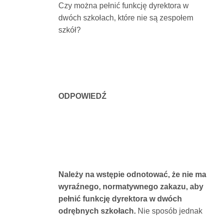
Czy można pełnić funkcję dyrektora w
Dokumenty
dwóch szkołach, które nie są zespołem
szkół?
O
serwisie
ODPOWIEDŹ
Kontakt
Zaloguj
się
Należy na wstępie odnotować, że nie ma
wyraźnego, normatywnego zakazu, aby
pełnić funkcję dyrektora w dwóch
odrębnych szkołach.
Nie sposób jednak