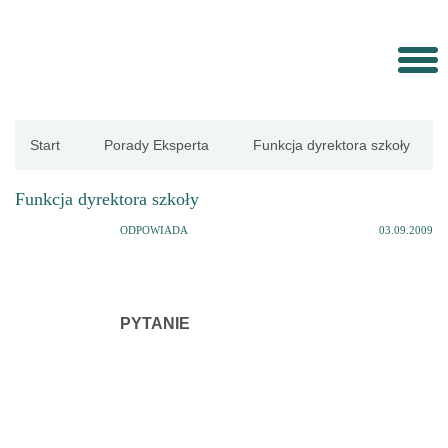
Strona
Start
Porady Eksperta
Funkcja dyrektora szkoły
główna
Funkcja dyrektora szkoły
Aktualności
ODPOWIADA
03.09.2009
Porady
PYTANIE
eksperta
Procedury