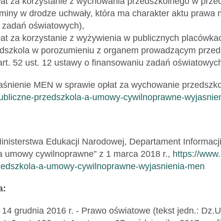
at za korzystanie z wychowania przedszkolnego w prz
miny w drodze uchwały, która ma charakter aktu prawa mi
 zadań oświatowych),
at za korzystanie z wyżywienia w publicznych placówk
edszkola w porozumieniu z organem prowadzącym przeds
art. 52 ust. 12 ustawy o finansowaniu zadań oświatowych
śnienie MEN w sprawie opłat za wychowanie przedszk
publiczne-przedszkola-a-umowy-cywilnoprawne-wyjasnie
inisterstwa Edukacji Narodowej, Departament Informacji 
a umowy cywilnoprawne” z 1 marca 2018 r.,
https://www.
zedszkola-a-umowy-cywilnoprawne-wyjasnienia-men
a:
14 grudnia 2016 r. - Prawo oświatowe (tekst jedn.: Dz.U.