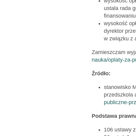
wysokość opł
ustala rada g
finansowaniu
wysokość opł
dyrektor prz
w związku z 
Zamieszczam wyja
nauka/oplaty-za-
Źródło:
stanowisko M
przedszkola 
publiczne-pr
Podstawa prawn
106 ustawy z 