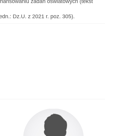
o finansowaniu zadań oświatowych (tekst
edn.: Dz.U. z 2021 r. poz. 305).