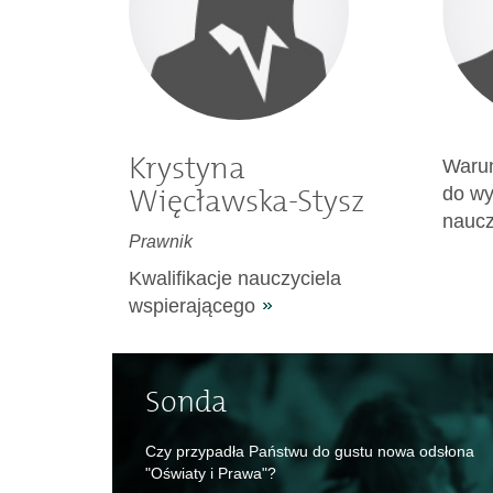
Krystyna
Warun
Więcławska-Stysz
do w
naucz
Prawnik
Kwalifikacje nauczyciela
wspierającego
Sonda
Czy przypadła Państwu do gustu nowa odsłona
"Oświaty i Prawa"?