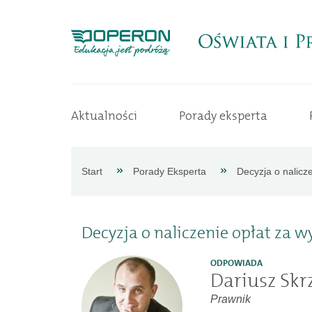
Strona
Aktualności
Porady eksperta
główna
Aktualności
Start
Porady Eksperta
Decyzja o nalicz
Porady
Decyzja o naliczenie opłat za 
eksperta
ODPOWIADA
Dariusz Skr
Procedury
Prawnik