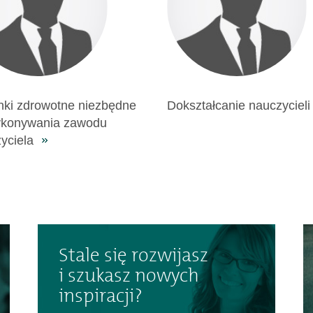
ki zdrowotne niezbędne
Dokształcanie nauczycieli
ykonywania zawodu
yciela
Stale się rozwijasz
i szukasz nowych
inspiracji?