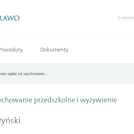
O serwis
Procedury
Dokumenty
enie opłat za wychowani...
wychowanie przedszkolne i wyżywienie
zyński