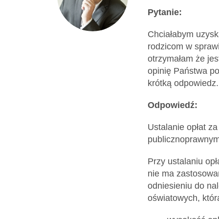
Dokumenty
Pytanie:
Chciałabym uzyska
O
rodzicom w sprawi
otrzymałam że jes
serwisie
opinię Państwa po
krótką odpowiedz.
Kontakt
Odpowiedź:
Ustalanie opłat z
Zaloguj
publicznoprawnym)
się
Przy ustalaniu op
nie ma zastosowan
odniesieniu do na
oświatowych, któr