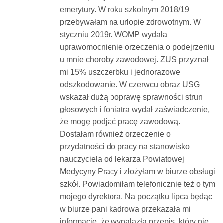
emerytury. W roku szkolnym 2018/19
Dokumenty
przebywałam na urlopie zdrowotnym. W
styczniu 2019r. WOMP wydała
O
uprawomocnienie orzeczenia o podejrzeniu
u mnie choroby zawodowej. ZUS przyznał
serwisie
mi 15% uszczerbku i jednorazowe
odszkodowanie. W czerwcu obraz USG
wskazał dużą poprawę sprawności strun
Kontakt
głosowych i foniatra wydał zaświadczenie,
że mogę podjąć pracę zawodową.
Zaloguj
Dostałam również orzeczenie o
przydatności do pracy na stanowisko
nauczyciela od lekarza Powiatowej
się
Medycyny Pracy i złożyłam w biurze obsługi
szkół. Powiadomiłam telefonicznie też o tym
mojego dyrektora. Na początku lipca będąc
w biurze pani kadrowa przekazała mi
informacje, że wynalazła przepis, który nie