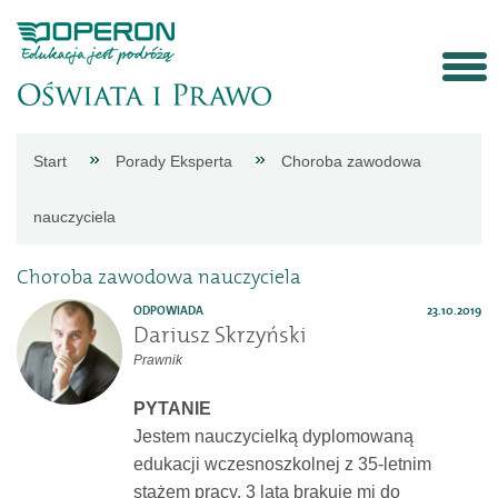
Strona
Start
Porady Eksperta
Choroba zawodowa
główna
nauczyciela
Aktualności
Choroba zawodowa nauczyciela
ODPOWIADA
23.10.2019
Porady
Dariusz Skrzyński
Prawnik
eksperta
PYTANIE
Jestem nauczycielką dyplomowaną
Procedury
edukacji wczesnoszkolnej z 35-letnim
stażem pracy. 3 lata brakuje mi do