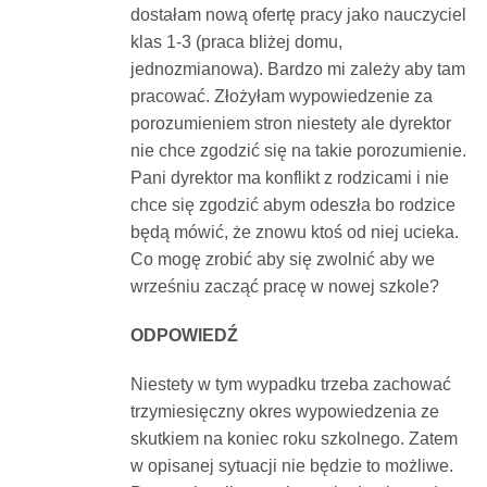
dostałam nową ofertę pracy jako nauczyciel
Dokumenty
klas 1-3 (praca bliżej domu,
jednozmianowa). Bardzo mi zależy aby tam
O
pracować. Złożyłam wypowiedzenie za
porozumieniem stron niestety ale dyrektor
nie chce zgodzić się na takie porozumienie.
serwisie
Pani dyrektor ma konflikt z rodzicami i nie
chce się zgodzić abym odeszła bo rodzice
Kontakt
będą mówić, że znowu ktoś od niej ucieka.
Co mogę zrobić aby się zwolnić aby we
wrześniu zacząć pracę w nowej szkole?
Zaloguj
ODPOWIEDŹ
się
Niestety w tym wypadku trzeba zachować
trzymiesięczny okres wypowiedzenia ze
skutkiem na koniec roku szkolnego. Zatem
w opisanej sytuacji nie będzie to możliwe.