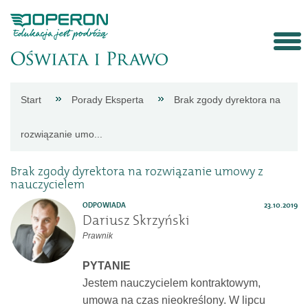
Strona
Start
Porady Eksperta
Brak zgody dyrektora na
główna
rozwiązanie umo...
Aktualności
Brak zgody dyrektora na rozwiązanie umowy z
nauczycielem
Porady
ODPOWIADA
23.10.2019
Dariusz Skrzyński
Prawnik
eksperta
PYTANIE
Procedury
Jestem nauczycielem kontraktowym,
umowa na czas nieokreślony. W lipcu