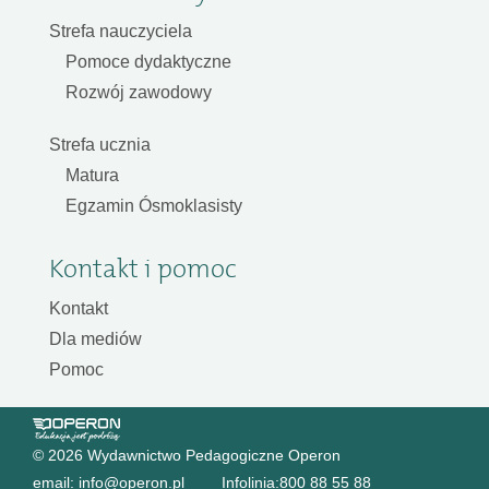
Strefa nauczyciela
Pomoce dydaktyczne
Rozwój zawodowy
Strefa ucznia
Matura
Egzamin Ósmoklasisty
Kontakt i pomoc
Kontakt
Dla mediów
Pomoc
© 2026 Wydawnictwo Pedagogiczne Operon
email:
info@operon.pl
Infolinia:
800 88 55 88