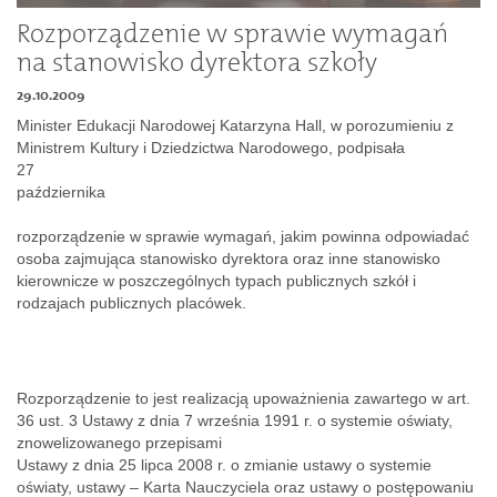
Dokumenty
Rozporządzenie w sprawie wymagań
na stanowisko dyrektora szkoły
O
29.10.2009
Minister Edukacji Narodowej Katarzyna Hall, w porozumieniu z
Ministrem Kultury i Dziedzictwa Narodowego, podpisała
serwisie
27
października
Kontakt
rozporządzenie w sprawie wymagań, jakim powinna odpowiadać
osoba zajmująca stanowisko dyrektora oraz inne stanowisko
kierownicze w poszczególnych typach publicznych szkół i
Zaloguj
rodzajach publicznych placówek.
się
Rozporządzenie to jest realizacją upoważnienia zawartego w art.
36 ust. 3 Ustawy z dnia 7 września 1991 r. o systemie oświaty,
znowelizowanego przepisami
Ustawy z dnia 25 lipca 2008 r. o zmianie ustawy o systemie
oświaty, ustawy – Karta Nauczyciela oraz ustawy o postępowaniu