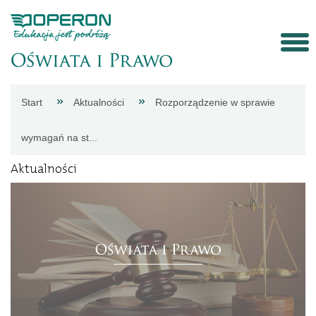
Strona
Start
Aktualności
Rozporządzenie w sprawie
główna
wymagań na st...
Aktualności
Aktualności
Porady
eksperta
Procedury