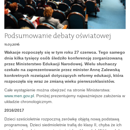
Dokumenty
O
Podsumowanie debaty oświatowej
serwisie
11.07.2016
Wakacje rozpoczęły się w tym roku 27 czerwca. Tego samego
dnia kilka tysięcy osób śledziło konferencję zorganizowaną
Kontakt
przez Ministerstwo Edukacji Narodowej. Wielu słuchaczy
czekało na zaprezentowanie przez minister Annę Zalewską
konkretnych rozwiązań dotyczących reformy edukacji, która
Zaloguj
rozpoczęła się wraz ze zmianą wieku pierwszoklasistów.
Całe wystąpienie można obejrzeć na stronie Ministerstwa:
się
www.men.gov.pl
. Poniżej prezentujemy najważniejsze założenia w
układzie chronologicznym.
2016/2017
Dzieci sześcioletnie rozpoczną zerówkę objętą nową podstawą
programową. Dzieci siedmioletnie trafią do klasy II, chyba że ich