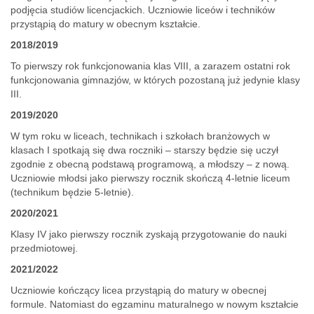
podjęcia studiów licencjackich. Uczniowie liceów i techników
przystąpią do matury w obecnym kształcie.
2018/2019
To pierwszy rok funkcjonowania klas VIII, a zarazem ostatni rok
funkcjonowania gimnazjów, w których pozostaną już jedynie klasy
III.
2019/2020
W tym roku w liceach, technikach i szkołach branżowych w
klasach I spotkają się dwa roczniki – starszy będzie się uczył
zgodnie z obecną podstawą programową, a młodszy – z nową.
Uczniowie młodsi jako pierwszy rocznik skończą 4-letnie liceum
(technikum będzie 5-letnie).
2020/2021
Klasy IV jako pierwszy rocznik zyskają przygotowanie do nauki
przedmiotowej.
2021/2022
Uczniowie kończący licea przystąpią do matury w obecnej
formule. Natomiast do egzaminu maturalnego w nowym kształcie