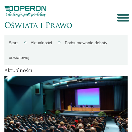
Strona
Start
Aktualności
Podsumowanie debaty
główna
oświatowej
Aktualności
Aktualności
Porady
eksperta
Procedury