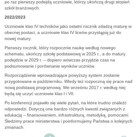
po raz pierwszy podejdą uczniowie, którzy ukończą drugi stopień
szkół branżowych.
2022/2023
Uczniowie klas IV techników jako ostatni rocznik zdadzą maturę w
obecnej postaci, a uczniowie klas IV liceów przystąpią już do
nowej matury.
Pierwszy rocznik, który rozpocznie naukę według nowego
schematu, ukończy szkołę podstawową w 2025 r., a do matury
podejdzie w 2029 r. – dopiero wówczas przyjdzie czas na
podsumowanie i porównanie wyników uczniów.
Rozporządzenie wprowadzające powyższy system zostanie
przygotowane w październiku. Wtedy też rozpoczną się prace nad
nową podstawą programową. We wrześniu 2017 r. według niej
będą się uczyć uczniowie klas I i VII.
Po konferencji pojawiło się wiele pytań, na które trudno znaleźć
odpowiedzi. Dotyczą one bardzo różnych kwestii związanych z
edukacją – finansowaniem, infrastrukturą, metodyką, pomocami.
Śledzimy prace ministerstwa i poinformujemy Państwa o kolejnych
zmianach.