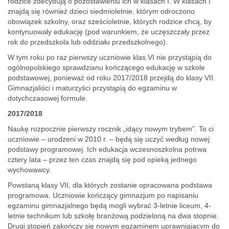
rodzice zdecydują o pozostawieniu ich w klasach I. W klasach I
znajdą się również dzieci siedmioletnie, którym odroczono
obowiązek szkolny, oraz sześcioletnie, których rodzice chcą, by
kontynuowały edukację (pod warunkiem, że uczęszczały przez
rok do przedszkola lub oddziału przedszkolnego).
W tym roku po raz pierwszy uczniowie klas VI nie przystąpią do
ogólnopolskiego sprawdzianu kończącego edukację w szkole
podstawowej, ponieważ od roku 2017/2018 przejdą do klasy VII.
Gimnazjaliści i maturzyści przystąpią do egzaminu w
dotychczasowej formule.
2017/2018
Naukę rozpocznie pierwszy rocznik „idący nowym trybem”. To ci
uczniowie – urodzeni w 2010 r. – będą się uczyć według nowej
podstawy programowej. Ich edukacja wczesnoszkolna potrwa
cztery lata – przez ten czas znajdą się pod opieką jednego
wychowawcy.
Powstaną klasy VII, dla których zostanie opracowana podstawa
programowa. Uczniowie kończący gimnazjum po napisaniu
egzaminu gimnazjalnego będą mogli wybrać 3-letnie liceum, 4-
letnie technikum lub szkołę branżową podzieloną na dwa stopnie.
Drugi stopień zakończy się nowym egzaminem uprawniającym do