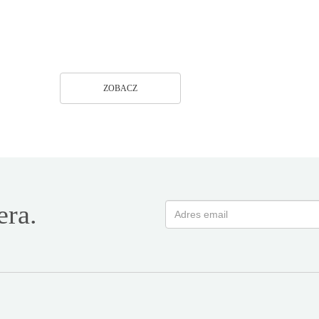
To największy w kraju ośrodek rozwijający
kluczowe kompetencje nauczycieli
ZOBACZ
era.