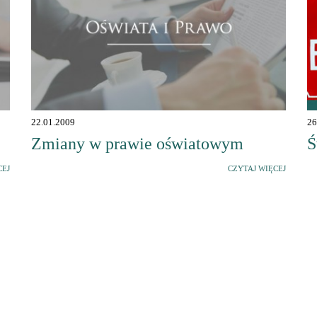
22.01.2009
26
Zmiany w prawie oświatowym
Ś
CEJ
CZYTAJ WIĘCEJ
Stale się rozwijasz i
szukasz nowych
inspiracji?
Sprawdź ofertę NOE!