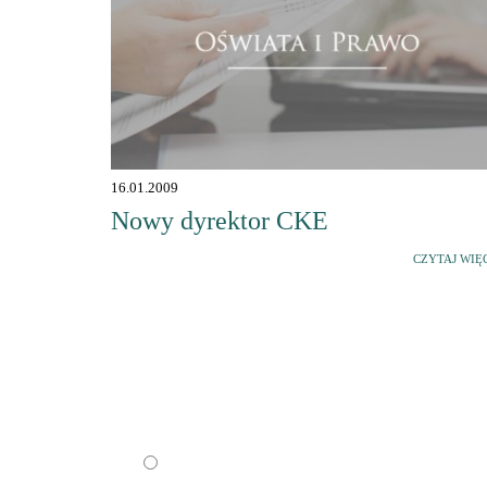
16.01.2009
Nowy dyrektor CKE
CZYTAJ WIĘ
Sonda
Czy przypadła Państwu do gustu nowa odsłona
"Oświaty i Prawa"?
Tak