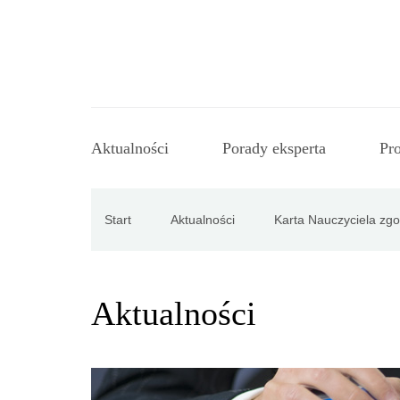
Strona
Aktualności
Porady eksperta
Pr
główna
Aktualności
Start
Aktualności
Karta Nauczyciela zgo
Porady
Aktualności
eksperta
Procedury