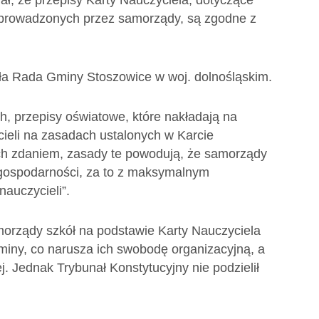
ał, że przepisy Karty Nauczyciela, dotyczące
h prowadzonych przez samorządy, są zgodne z
ła Rada Gminy Stoszowice w woj. dolnośląskim.
h, przepisy oświatowe, które nakładają na
ieli na zasadach ustalonych w Karcie
Ich zdaniem, zasady te powodują, że samorządy
gospodarności, za to z maksymalnym
auczycieli”.
morządy szkół na podstawie Karty Nauczyciela
gminy, co narusza ich swobodę organizacyjną, a
. Jednak Trybunał Konstytucyjny nie podzielił