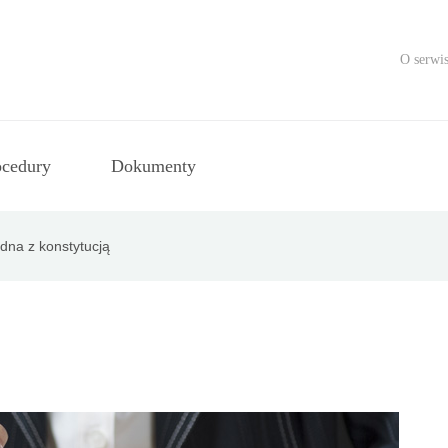
O serwis
ocedury
Dokumenty
dna z konstytucją