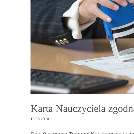
Dokumenty
O
serwisie
Kontakt
Zaloguj
się
Karta Nauczyciela zgodna
10.06.2010