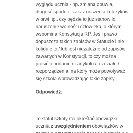
wyglądu ucznia - np. zmiana obuwia,
Dokumenty
długość spódnic, zakaz noszenia kolczyków
w brwi itp., czy będzie to już stanowiło
O
naruszenie wolności człowieka, o którym
wspomina Konstytucja RP. Jeśli prawo
dopuszcza takich zapisów w Statucie i nie
serwisie
koliduje to / lub jest niezależne od zapisów
zawartych w Konstytucji, to czy można
Kontakt
prosić o podanie nr artykułu / rozdziału /
rozporządzenia, na który może powoływać
Zaloguj
się szkoła wprowadzając takie zapisy.
Odpowiedź:
się
To statut szkoły ma określać obowiązki
ucznia
z uwzględnieniem
obowiązków w