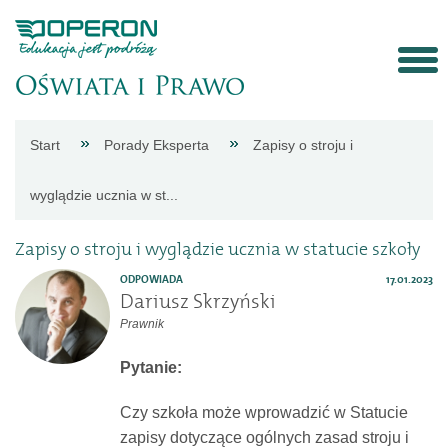
Strona
Start
Porady Eksperta
Zapisy o stroju i
główna
wyglądzie ucznia w st...
Aktualności
Zapisy o stroju i wyglądzie ucznia w statucie szkoły
ODPOWIADA
17.01.2023
Porady
Dariusz Skrzyński
Prawnik
eksperta
Pytanie:
Procedury
Czy szkoła może wprowadzić w Statucie
zapisy dotyczące ogólnych zasad stroju i