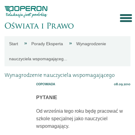
Strona
Start
Porady Eksperta
Wynagrodzenie
główna
nauczyciela wspomagająceg...
Aktualności
Wynagrodzenie nauczyciela wspomagającego
ODPOWIADA
08.09.2010
Porady
PYTANIE
eksperta
Od września tego roku będę pracować w
szkole specjalnej jako nauczyciel
Procedury
wspomagający.