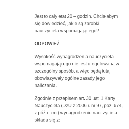
Dokumenty
Jest to cały etat 20 – godzin. Chciałabym
się dowiedzieć, jakie są zarobki
O
nauczyciela wspomagającego?
serwisie
ODPOWIEŹ
Wysokość wynagrodzenia nauczyciela
Kontakt
wspomagającego nie jest uregulowana w
szczególny sposób, a więc będą tutaj
Zaloguj
obowiązywały ogólne zasady jego
naliczania.
się
Zgodnie z przepisem art. 30 ust. 1 Karty
Nauczyciela (DzU z 2006 r. nr 97, poz. 674,
z późn. zm.) wynagrodzenie nauczyciela
składa się z: