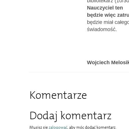
bibliotekarz (10/30
Nauczyciel ten
będzie więc zat
będzie miał całego
świadomość.
Wojciech Melosi
Komentarze
Dodaj komentarz
Musisz się
zalogować
, aby móc dodać komentarz.