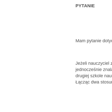
Dokumenty
PYTANIE
O
serwisie
Mam pytanie dotyc
Kontakt
Jeżeli nauczyciel
Zaloguj
jednocześnie znala
drugiej szkole na
się
Łącząc dwa stosunk