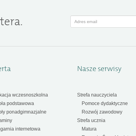
tera.
erta
Nasze serwisy
kacja wczesnoszkolna
Strefa nauczyciela
oła podstawowa
Pomoce dydaktyczne
oły ponadgimnazjalne
Rozwój zawodowy
aminy
Strefa ucznia
garnia internetowa
Matura