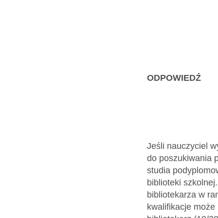
ODPOWIEDŹ
Jeśli nauczyciel 
do poszukiwania pr
studia podyplomow
biblioteki szkoln
bibliotekarza w r
kwalifikacje może 