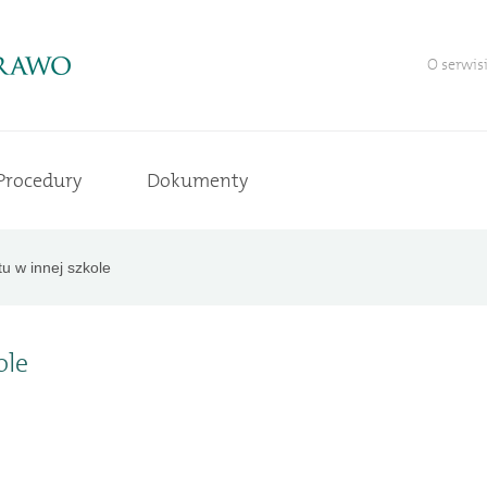
O serwis
Procedury
Dokumenty
tu w innej szkole
ole