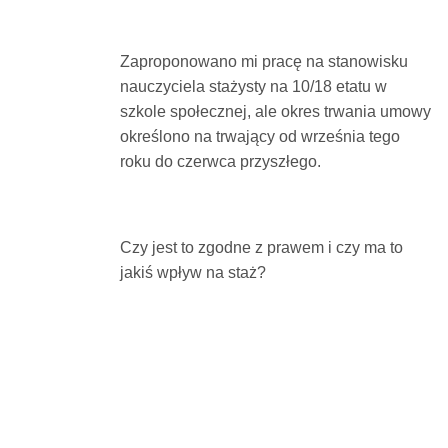
Dokumenty
Zaproponowano mi pracę na stanowisku
O
nauczyciela stażysty na 10/18 etatu w
szkole społecznej, ale okres trwania umowy
określono na trwający od września tego
serwisie
roku do czerwca przyszłego.
Kontakt
Czy jest to zgodne z prawem i czy ma to
Zaloguj
jakiś wpływ na staż?
się