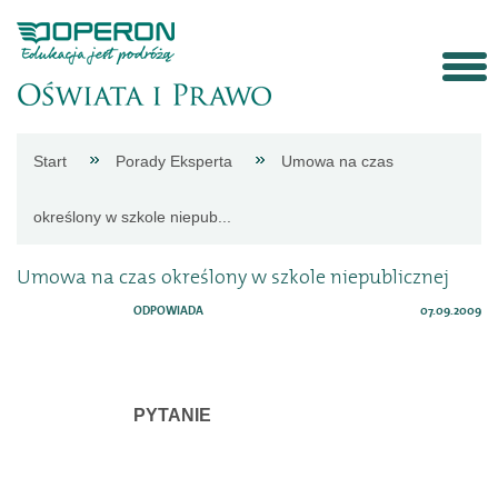
Strona
Start
Porady Eksperta
Umowa na czas
główna
określony w szkole niepub...
Aktualności
Umowa na czas określony w szkole niepublicznej
ODPOWIADA
07.09.2009
Porady
eksperta
PYTANIE
Procedury