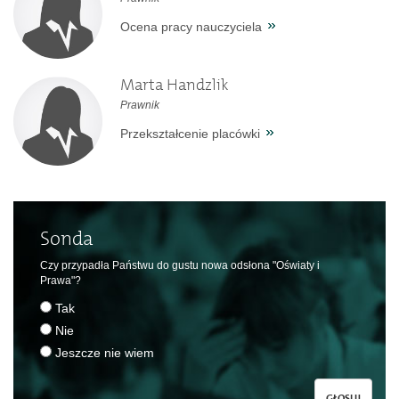
Ocena pracy nauczyciela
Marta Handzlik
Prawnik
Przekształcenie placówki
Sonda
Czy przypadła Państwu do gustu nowa odsłona "Oświaty i
Prawa"?
Tak
Nie
Jeszcze nie wiem
GŁOSUJ