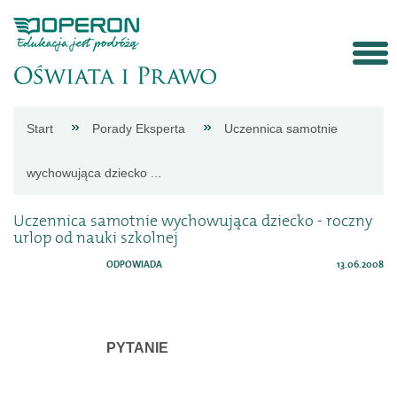
Strona
Start
Porady Eksperta
Uczennica samotnie
główna
wychowująca dziecko ...
Aktualności
Uczennica samotnie wychowująca dziecko - roczny
urlop od nauki szkolnej
Porady
ODPOWIADA
13.06.2008
eksperta
PYTANIE
Procedury