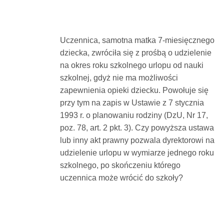
Dokumenty
Uczennica, samotna matka 7-miesięcznego
O
dziecka, zwróciła się z prośbą o udzielenie
na okres roku szkolnego urlopu od nauki
serwisie
szkolnej, gdyż nie ma możliwości
zapewnienia opieki dziecku. Powołuje się
Kontakt
przy tym na zapis w Ustawie z 7 stycznia
1993 r. o planowaniu rodziny (DzU, Nr 17,
poz. 78, art. 2 pkt. 3). Czy powyższa ustawa
Zaloguj
lub inny akt prawny pozwala dyrektorowi na
udzielenie urlopu w wymiarze jednego roku
się
szkolnego, po skończeniu którego
uczennica może wrócić do szkoły?