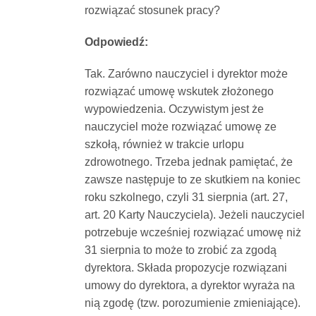
rozwiązać stosunek pracy?
Dokumenty
Odpowiedź:
O
Tak. Zarówno nauczyciel i dyrektor może
rozwiązać umowę wskutek złożonego
serwisie
wypowiedzenia. Oczywistym jest że
nauczyciel może rozwiązać umowę ze
Kontakt
szkołą, również w trakcie urlopu
zdrowotnego. Trzeba jednak pamiętać, że
zawsze następuje to ze skutkiem na koniec
Zaloguj
roku szkolnego, czyli 31 sierpnia (art. 27,
art. 20 Karty Nauczyciela). Jeżeli nauczyciel
się
potrzebuje wcześniej rozwiązać umowę niż
31 sierpnia to może to zrobić za zgodą
dyrektora. Składa propozycje rozwiązani
umowy do dyrektora, a dyrektor wyraża na
nią zgodę (tzw. porozumienie zmieniające).