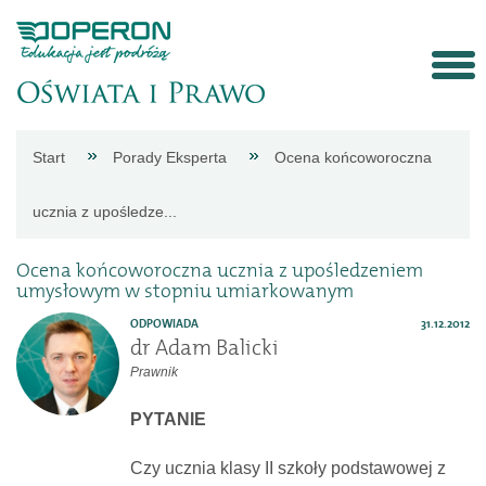
Strona
Start
Porady Eksperta
Ocena końcoworoczna
główna
ucznia z upośledze...
Aktualności
Ocena końcoworoczna ucznia z upośledzeniem
umysłowym w stopniu umiarkowanym
Porady
ODPOWIADA
31.12.2012
dr Adam Balicki
Prawnik
eksperta
PYTANIE
Procedury
Czy ucznia klasy II szkoły podstawowej z