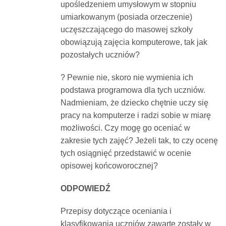
upośledzeniem umysłowym w stopniu
Dokumenty
umiarkowanym (posiada orzeczenie)
uczęszczającego do masowej szkoły
O
obowiązują zajęcia komputerowe, tak jak
pozostałych uczniów?
serwisie
? Pewnie nie, skoro nie wymienia ich
podstawa programowa dla tych uczniów.
Kontakt
Nadmieniam, że dziecko chętnie uczy się
pracy na komputerze i radzi sobie w miarę
możliwości. Czy mogę go oceniać w
Zaloguj
zakresie tych zajęć? Jeżeli tak, to czy ocenę
tych osiągnięć przedstawić w ocenie
się
opisowej końcoworocznej?
ODPOWIEDŹ
Przepisy dotyczące oceniania i
klasyfikowania uczniów zawarte zostały w