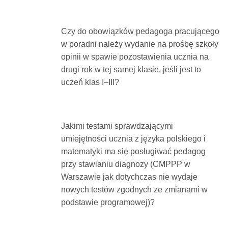
Dokumenty
Czy do obowiązków pedagoga pracującego
O
w poradni należy wydanie na prośbę szkoły
opinii w spawie pozostawienia ucznia na
drugi rok w tej samej klasie, jeśli jest to
serwisie
uczeń klas I–III?
Kontakt
Jakimi testami sprawdzającymi
Zaloguj
umiejętności ucznia z języka polskiego i
matematyki ma się posługiwać pedagog
przy stawianiu diagnozy (CMPPP w
się
Warszawie jak dotychczas nie wydaje
nowych testów zgodnych ze zmianami w
podstawie programowej)?