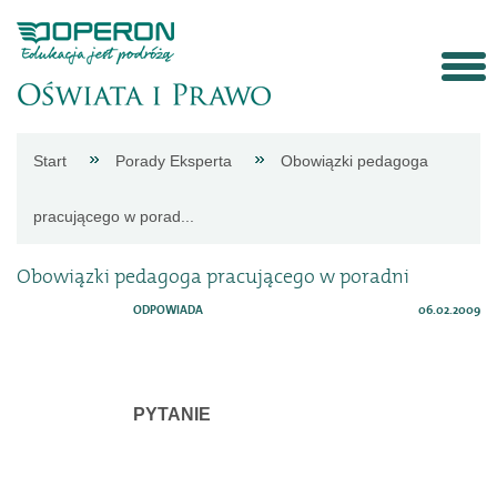
Strona
Start
Porady Eksperta
Obowiązki pedagoga
główna
pracującego w porad...
Aktualności
Obowiązki pedagoga pracującego w poradni
ODPOWIADA
06.02.2009
Porady
eksperta
PYTANIE
Procedury