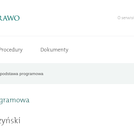
O serwis
Procedury
Dokumenty
a podstawa programowa
rogramowa
zyński