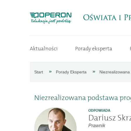
Strona
Aktualności
Porady eksperta
główna
Aktualności
Start
Porady Eksperta
Niezrealizowan
Porady
Niezrealizowana podstawa p
eksperta
ODPOWIADA
Dariusz Skr
Procedury
Prawnik