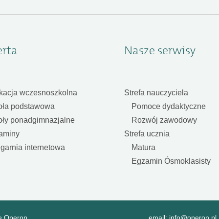
erta
Nasze serwisy
kacja wczesnoszkolna
Strefa nauczyciela
oła podstawowa
Pomoce dydaktyczne
oły ponadgimnazjalne
Rozwój zawodowy
aminy
Strefa ucznia
garnia internetowa
Matura
Egzamin Ósmoklasisty
e Operon
email:
info@operon.pl