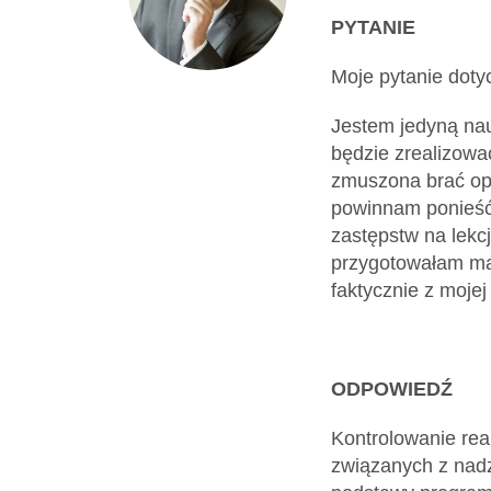
Dokumenty
PYTANIE
Moje pytanie doty
O
Jestem jedyną nau
będzie zrealizowa
serwisie
zmuszona brać opi
powinnam ponieść 
Kontakt
zastępstw na lekc
przygotowałam mat
faktycznie z moje
Zaloguj
się
ODPOWIEDŹ
Kontrolowanie rea
związanych z nad