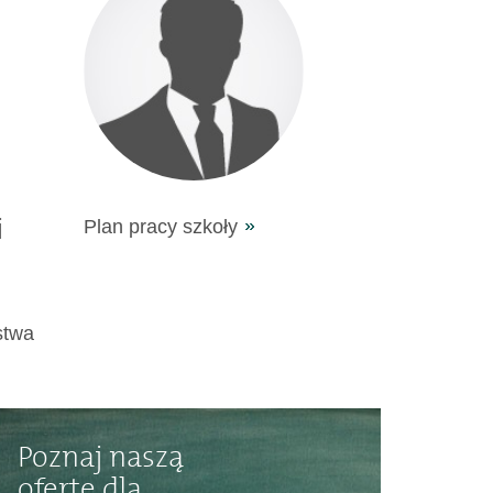
i
Plan pracy szkoły
stwa
Poznaj naszą
ofertę dla