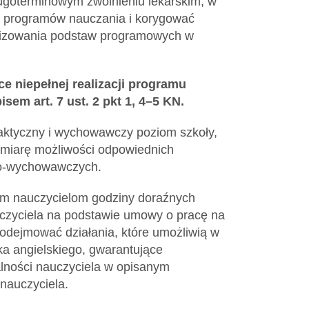
ugoterminowym zwolnieniu lekarskim, w
y programów nauczania i korygować
ealizowania podstaw programowych w
ce niepełnej realizacji programu
sem art. 7 ust. 2 pkt 1, 4–5 KN.
daktyczny i wychowawczy poziom szkoły,
 miarę możliwości odpowiednich
czo-wychowawczych.
nym nauczycielom godziny doraźnych
auczyciela na podstawie umowy o pracę na
podejmować działania, które umożliwią w
ka angielskiego, gwarantujące
lności nauczyciela w opisanym
nauczyciela.