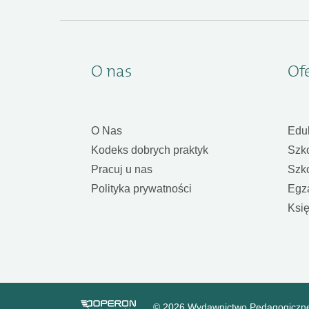
O nas
Of
O Nas
Edu
Kodeks dobrych praktyk
Szk
Pracuj u nas
Szk
Polityka prywatności
Egz
Księ
© 2026 Wydawnictwo Pedagogiczn