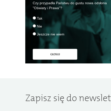
Czy przypadła Państwu do gustu nowa odsłona
"Oświaty i Prawa"?
Tak
Nie
Jeszcze nie wiem
GŁOSUJ
Zapisz się do newslet