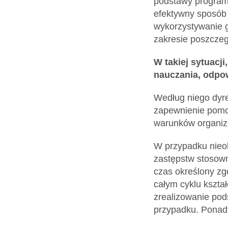
podstawy programo
efektywny sposób
wykorzystywanie g
zakresie poszcze
W takiej sytuacji
nauczania, odpow
Według niego dyre
zapewnienie pomoc
warunków organiz
W przypadku nieob
zastępstw stosown
czas określony zg
całym cyklu kszta
zrealizowanie po
przypadku. Ponadt