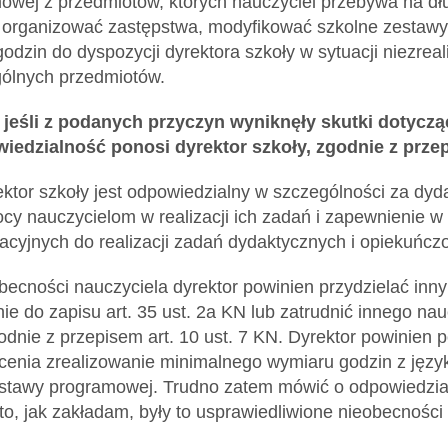
wej z przedmiotów, których nauczyciel przebywa na dł
 organizować zastępstwa, modyfikować szkolne zestaw
odzin do dyspozycji dyrektora szkoły w sytuacji niezr
gólnych przedmiotów.
, jeśli z podanych przyczyn wyniknęły skutki dotyczą
iedzialność ponosi dyrektor szkoły, zgodnie z przepi
ktor szkoły jest odpowiedzialny w szczególności za dy
y nauczycielom w realizacji ich zadań i zapewnienie w
acyjnych do realizacji zadań dydaktycznych i opiekuń
ecności nauczyciela dyrektor powinien przydzielać in
ie do zapisu art. 35 ust. 2a KN lub zatrudnić innego n
odnie z przepisem art. 10 ust. 7 KN. Dyrektor powinien 
łcenia zrealizowanie minimalnego wymiaru godzin z języ
dstawy programowej. Trudno zatem mówić o odpowiedzia
o, jak zakładam, były to usprawiedliwione nieobecności 