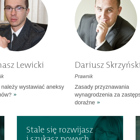
asz Lewicki
Dariusz Skrzyńsk
ik
Prawnik
 należy wystawiać aneksy
Zasady przyznawania
mów?
wynagrodzenia za zastęp
doraźne
Stale się rozwijasz
i szukasz nowych