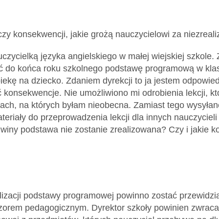
czy konsekwencji, jakie grożą nauczycielowi za niezrea
czycielką języka angielskiego w małej wiejskiej szkole. 
ć do końca roku szkolnego podstawę programową w klasi
ekę na dziecko. Zdaniem dyrekcji to ja jestem odpowiedz
konsekwencje. Nie umożliwiono mi odrobienia lekcji, kt
jach, na których byłam nieobecna. Zamiast tego wysyłano
eriały do przeprowadzenia lekcji dla innych nauczyciel
j winy podstawa nie zostanie zrealizowana? Czy i jakie 
lizacji podstawy programowej powinno zostać przewidzia
zorem pedagogicznym. Dyrektor szkoły powinien zwraca