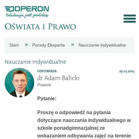
Strona
Start
Porady Eksperta
Nauczanie indywidualne
główna
Nauczanie indywidualne
Aktualności
ODPOWIADA
29.07.2015
dr Adam Balicki
Prawnik
Porady
Pytanie:
eksperta
Proszę o odpowiedź na pytania
dotyczące nauczania indywidualnego w
Procedury
szkole ponadgimnazjalnej ze
wskazaniem odbywania zajęć na terenie