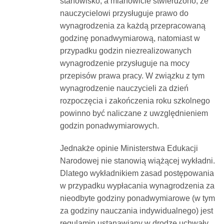
stanowisko, a mianowicie stwierdzono, że
nauczycielowi przysługuje prawo do
wynagrodzenia za każdą przepracowaną
godzinę ponadwymiarową, natomiast w
przypadku godzin niezrealizowanych
wynagrodzenie przysługuje na mocy
przepisów prawa pracy. W związku z tym
wynagrodzenie nauczycieli za dzień
rozpoczęcia i zakończenia roku szkolnego
powinno być naliczane z uwzględnieniem
godzin ponadwymiarowych.
Jednakże opinie Ministerstwa Edukacji
Narodowej nie stanowią wiążącej wykładni.
Dlatego wykładnikiem zasad postępowania
w przypadku wypłacania wynagrodzenia za
nieodbyte godziny ponadwymiarowe (w tym
za godziny nauczania indywidualnego) jest
regulamin ustanawiany w drodze uchwały