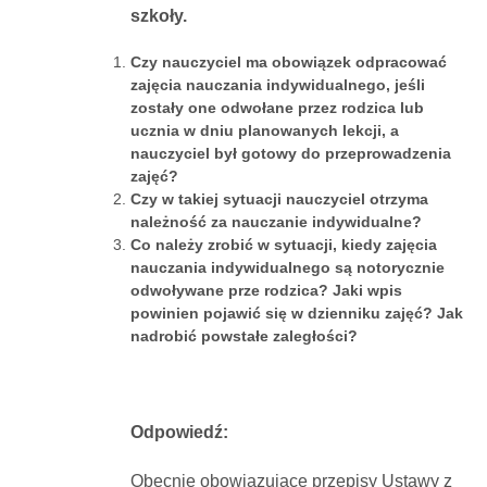
szkoły.
Dokumenty
Czy nauczyciel ma obowiązek odpracować
zajęcia nauczania indywidualnego, jeśli
O
zostały one odwołane przez rodzica lub
ucznia w dniu planowanych lekcji, a
nauczyciel był gotowy do przeprowadzenia
serwisie
zajęć?
Czy w takiej sytuacji nauczyciel otrzyma
Kontakt
należność za nauczanie indywidualne?
Co należy zrobić w sytuacji, kiedy zajęcia
nauczania indywidualnego są notorycznie
Zaloguj
odwoływane prze rodzica? Jaki wpis
powinien pojawić się w dzienniku zajęć? Jak
nadrobić powstałe zaległości?
się
Odpowiedź:
Obecnie obowiązujące przepisy Ustawy z