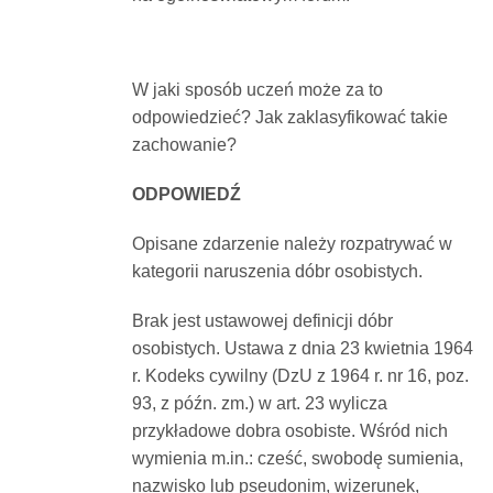
Dokumenty
W jaki sposób uczeń może za to
O
odpowiedzieć? Jak zaklasyfikować takie
zachowanie?
serwisie
ODPOWIEDŹ
Kontakt
Opisane zdarzenie należy rozpatrywać w
kategorii naruszenia dóbr osobistych.
Zaloguj
Brak jest ustawowej definicji dóbr
osobistych. Ustawa z dnia 23 kwietnia 1964
się
r. Kodeks cywilny (DzU z 1964 r. nr 16, poz.
93, z późn. zm.) w art. 23 wylicza
przykładowe dobra osobiste. Wśród nich
wymienia m.in.: cześć, swobodę sumienia,
nazwisko lub pseudonim, wizerunek,