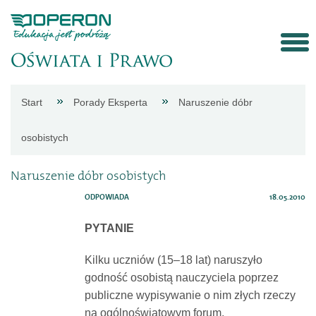
Strona
Start
Porady Eksperta
Naruszenie dóbr
główna
osobistych
Aktualności
Naruszenie dóbr osobistych
ODPOWIADA
18.05.2010
Porady
PYTANIE
eksperta
Kilku uczniów (15–18 lat) naruszyło
godność osobistą nauczyciela poprzez
Procedury
publiczne wypisywanie o nim złych rzeczy
na ogólnoświatowym forum.