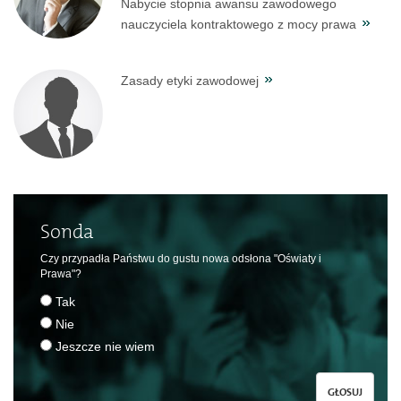
Nabycie stopnia awansu zawodowego
nauczyciela kontraktowego z mocy prawa
Zasady etyki zawodowej
Sonda
Czy przypadła Państwu do gustu nowa odsłona "Oświaty i
Prawa"?
Tak
Nie
Jeszcze nie wiem
GŁOSUJ