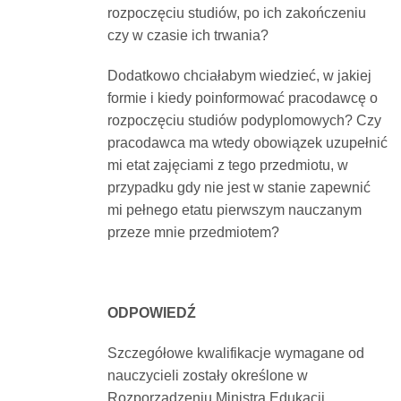
rozpoczęciu studiów, po ich zakończeniu
Dokumenty
czy w czasie ich trwania?
O
Dodatkowo chciałabym wiedzieć, w jakiej
formie i kiedy poinformować pracodawcę o
rozpoczęciu studiów podyplomowych? Czy
serwisie
pracodawca ma wtedy obowiązek uzupełnić
mi etat zajęciami z tego przedmiotu, w
Kontakt
przypadku gdy nie jest w stanie zapewnić
mi pełnego etatu pierwszym nauczanym
przeze mnie przedmiotem?
Zaloguj
się
ODPOWIEDŹ
Szczegółowe kwalifikacje wymagane od
nauczycieli zostały określone w
Rozporządzeniu Ministra Edukacji