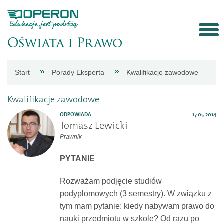
Strona
Start
Porady Eksperta
Kwalifikacje zawodowe
główna
Kwalifikacje zawodowe
Aktualności
ODPOWIADA
17.05.2014
Tomasz Lewicki
Prawnik
Porady
PYTANIE
eksperta
Rozważam podjęcie studiów
podyplomowych (3 semestry). W związku z
Procedury
tym mam pytanie: kiedy nabywam prawo do
nauki przedmiotu w szkole? Od razu po