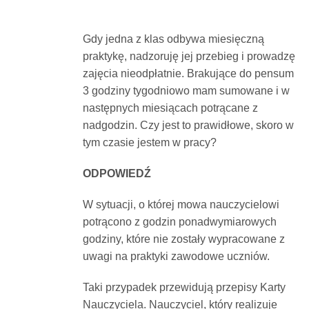
Dokumenty
Gdy jedna z klas odbywa miesięczną
praktykę, nadzoruję jej przebieg i prowadzę
O
zajęcia nieodpłatnie. Brakujące do pensum
3 godziny tygodniowo mam sumowane i w
serwisie
następnych miesiącach potrącane z
nadgodzin. Czy jest to prawidłowe, skoro w
Kontakt
tym czasie jestem w pracy?
ODPOWIEDŹ
Zaloguj
W sytuacji, o której mowa nauczycielowi
potrącono z godzin ponadwymiarowych
się
godziny, które nie zostały wypracowane z
uwagi na praktyki zawodowe uczniów.
Taki przypadek przewidują przepisy Karty
Nauczyciela. Nauczyciel, który realizuje