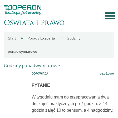
Strona
Start
Porady Eksperta
Godziny
główna
ponadwymiarowe
Aktualności
Godziny ponadwymiarowe
ODPOWIADA
02.06.2010
Porady
PYTANIE
eksperta
W tygodniu mam do przepracowania dwa
dni zajęć praktycznych po 7 godzin. Z 14
Procedury
godzin zajęć 10 to pensum, a 4 nadgodziny.