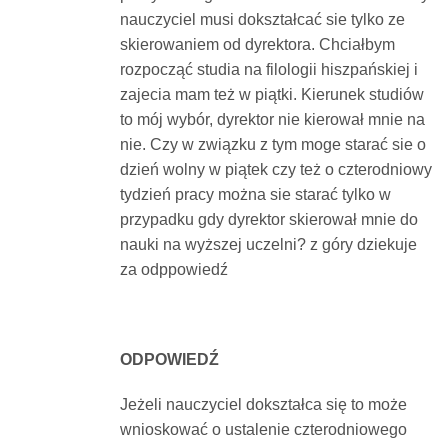
nauczyciel musi dokształcać sie tylko ze
Dokumenty
skierowaniem od dyrektora. Chciałbym
rozpocząć studia na filologii hiszpańskiej i
O
zajecia mam też w piątki. Kierunek studiów
to mój wybór, dyrektor nie kierował mnie na
serwisie
nie. Czy w związku z tym moge starać sie o
dzień wolny w piątek czy też o czterodniowy
tydzień pracy można sie starać tylko w
Kontakt
przypadku gdy dyrektor skierował mnie do
nauki na wyższej uczelni? z góry dziekuje
Zaloguj
za odppowiedź
się
ODPOWIEDŹ
Jeżeli nauczyciel dokształca się to może
wnioskować o ustalenie czterodniowego