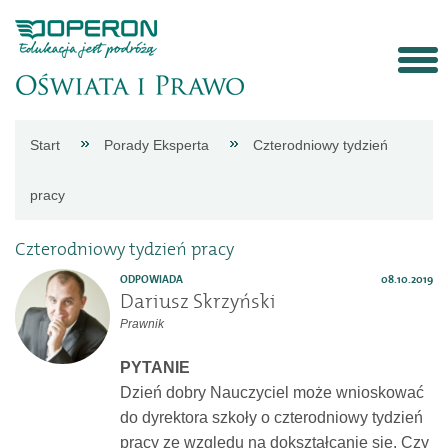
Strona
Start
Porady Eksperta
Czterodniowy tydzień
główna
pracy
Aktualności
Czterodniowy tydzień pracy
ODPOWIADA
08.10.2019
Porady
Dariusz Skrzyński
Prawnik
eksperta
PYTANIE
Dzień dobry Nauczyciel może wnioskować
Procedury
do dyrektora szkoły o czterodniowy tydzień
pracy ze wzgledu na dokształcanie sie. Czy