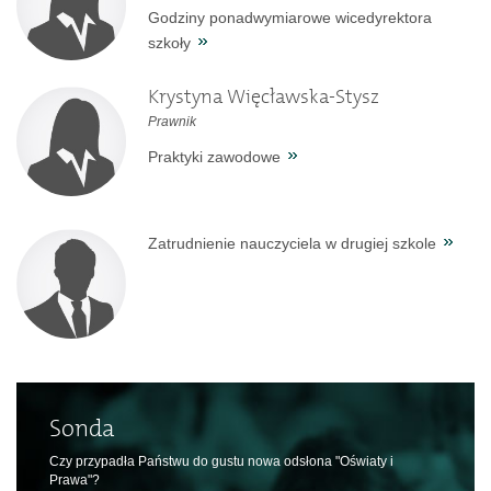
Godziny ponadwymiarowe wicedyrektora
szkoły
Krystyna Więcławska-Stysz
Prawnik
Praktyki zawodowe
Zatrudnienie nauczyciela w drugiej szkole
Sonda
Czy przypadła Państwu do gustu nowa odsłona "Oświaty i
Prawa"?