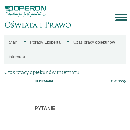
Strona
Start
Porady Eksperta
Czas pracy opiekunów
główna
internatu
Aktualności
Czas pracy opiekunów internatu
ODPOWIADA
21.01.2009
Porady
eksperta
PYTANIE
Procedury