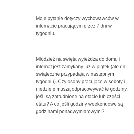
Dokumenty
Moje pytanie dotyczy wychowawców w
O
internacie pracującym przez 7 dni w
tygodniu.
serwisie
Młodzież na święta wyjeżdża do domu i
Kontakt
internat jest zamykany już w piątek (ale dni
świąteczne przypadają w następnym
Zaloguj
tygodniu). Czy osoby pracujące w soboty i
niedziele muszą odpracowywać te godziny,
jeśli są zatrudnione na etacie lub części
się
etatu? A co jeśli godziny weekendowe są
godzinami ponadwymiarowymi?