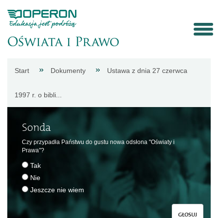
Strona
Start
Dokumenty
Ustawa z dnia 27 czerwca
główna
1997 r. o bibli...
Aktualności
Sonda
Porady
Czy przypadła Państwu do gustu nowa odsłona "Oświaty i
Prawa"?
Tak
eksperta
Nie
Jeszcze nie wiem
Procedury
GŁOSUJ