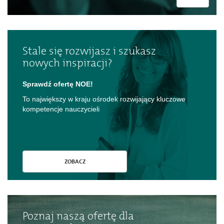
Dokumenty
O
Stale się rozwijasz i szukasz
nowych inspiracji?
serwisie
Sprawdź ofertę NOE!
To największy w kraju ośrodek rozwijający kluczowe
Kontakt
kompetencje nauczycieli
Zaloguj
ZOBACZ
się
Poznaj naszą ofertę dla