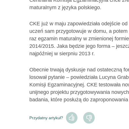
Centralna Komisja Egzaminacyjna chce zre
maturalnym z języka polskiego.
CKE już w maju zapowiedziała odejście od 
uczeń sam przygotowuje w domu, a potem 
raz egzamin maturalny w zmienionej formi
2014/2015. Jaka będzie jego forma – jesz
najpóźniej w sierpniu 2013 r.
Obecnie trwają dyskusje nad ostateczną fo
losował pytanie – powiedziała Lucyna Grab
Komisji Egzaminacyjnej. CKE testowała n
unijnego projektu przygotowywania nowyc
badania, które posłużą do zaproponowani
Przydatny artykuł?