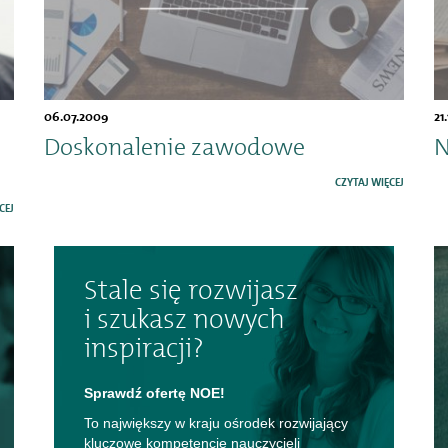
06.07.2009
21
Doskonalenie zawodowe
N
CZYTAJ WIĘCEJ
CEJ
Stale się rozwijasz
i szukasz nowych
inspiracji?
Sprawdź ofertę NOE!
To największy w kraju ośrodek rozwijający
kluczowe kompetencje nauczycieli