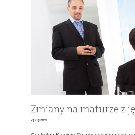
Dokumenty
O
serwisie
Kontakt
Zaloguj
się
Zmiany na maturze z ję
25.07.2011