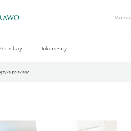
O serwis
Procedury
Dokumenty
języka polskiego