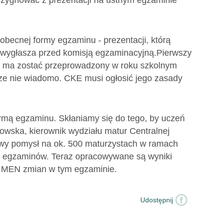
zygnować z prezentacji na ustnym egzaminie
obecnej formy egzaminu - prezentacji, którą
wygłasza przed komisją egzaminacyjną.Pierwszy
e ma zostać przeprowadzony w roku szkolnym
cze nie wiadomo. CKE musi ogłosić jego zasady
rmą egzaminu. Skłaniamy się do tego, by uczeń
owska, kierownik wydziału matur Centralnej
owy pomysł na ok. 500 maturzystach w ramach
h egzaminów. Teraz opracowywane są wyniki
a MEN zmian w tym egzaminie.
Udostępnij