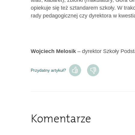
teatr, kabaret), zbiórki (makulatury, Góra 
opiekuje się też sztandarem szkoły. W tra
rady pedagogicznej czy dyrektora w kwesti
Wojciech Melosik
– dyrektor Szkoły Pods
Przydatny artykuł?
Komentarze