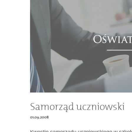
Dokumenty
O
serwisie
Kontakt
Zaloguj
się
Samorząd uczniowski
01.09.2008