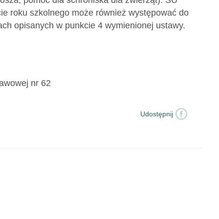
Grosza, pomoc dla schroniska dla zwierząt). SU
kcie roku szkolnego może również występować do
ach opisanych w punkcie 4 wymienionej ustawy.
tawowej nr 62
Udostępnij