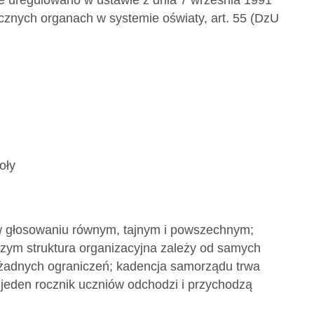
 uregulowano w ustawie z dnia 7 września 1991
łecznych organach w systemie oświaty, art. 55 (DzU
oły
 głosowaniu równym, tajnym i powszechnym;
czym struktura organizacyjna zależy od samych
 żadnych ograniczeń; kadencja samorządu trwa
u jeden rocznik uczniów odchodzi i przychodzą