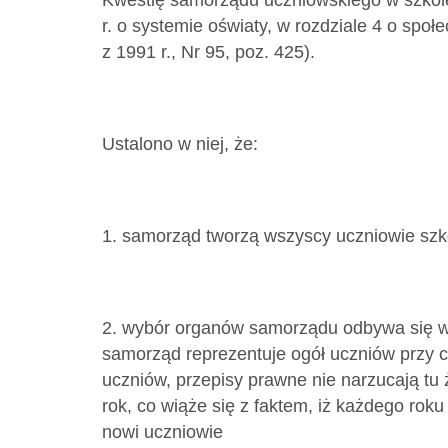
Kwestię samorządu uczniowskiego w szkole
r. o systemie oświaty, w rozdziale 4 o spo
z 1991 r., Nr 95, poz. 425).
Ustalono w niej, że:
1. samorząd tworzą wszyscy uczniowie szk
2. wybór organów samorządu odbywa się w
samorząd reprezentuje ogół uczniów przy 
uczniów, przepisy prawne nie narzucają tu
rok, co wiąże się z faktem, iż każdego rok
nowi uczniowie