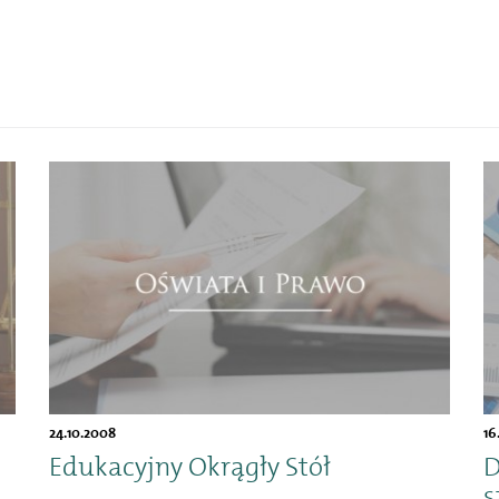
24.10.2008
16
Edukacyjny Okrągły Stół
D
s