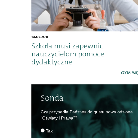
10.02.2011
Szkoła musi zapewnić
nauczycielom pomoce
dydaktyczne
CZYTAJ WIĘ
Sonda
Czy przypadła Państwu do gustu nowa odsłona
"Oświaty i Prawa"?
Tak