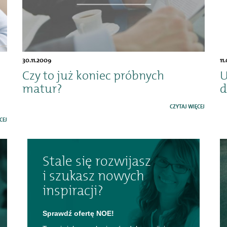
30.11.2009
11
Czy to już koniec próbnych
U
matur?
d
CZYTAJ WIĘCEJ
CEJ
Stale się rozwijasz
i szukasz nowych
inspiracji?
Sprawdź ofertę NOE!