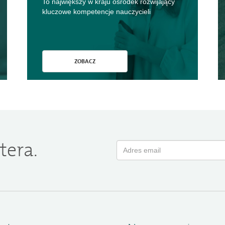
To największy w kraju ośrodek rozwijający
kluczowe kompetencje nauczycieli
ZOBACZ
tera.