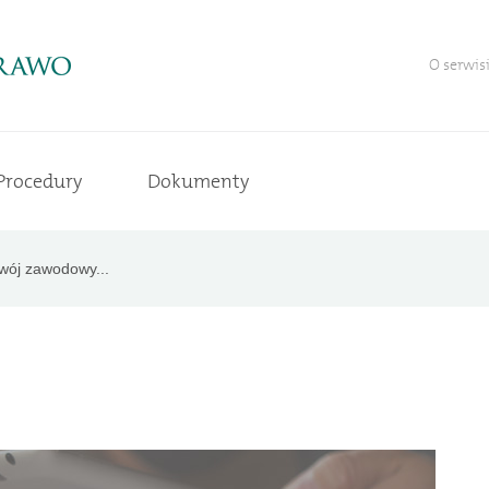
O serwis
Procedury
Dokumenty
wój zawodowy...