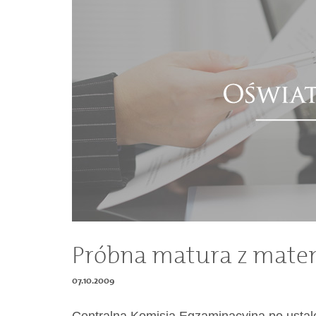
Dokumenty
O
serwisie
Kontakt
Zaloguj
się
Próbna matura z mate
07.10.2009