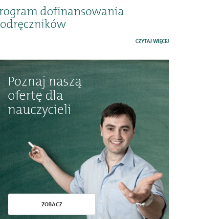
rogram dofinansowania
odręczników
CZYTAJ WIĘCEJ
Poznaj naszą
ofertę dla
nauczycieli
ZOBACZ