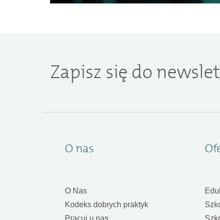
Zapisz się do newslet
O nas
Of
O Nas
Edu
Kodeks dobrych praktyk
Szk
Pracuj u nas
Szk