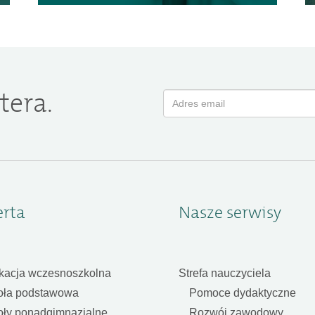
tera.
erta
Nasze serwisy
kacja wczesnoszkolna
Strefa nauczyciela
oła podstawowa
Pomoce dydaktyczne
oły ponadgimnazjalne
Rozwój zawodowy